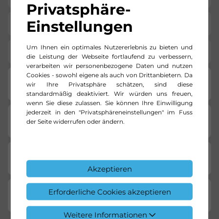
Privatsphäre-
Einstellungen
Karosserie
T-Modelle / Kombis
Um Ihnen ein optimales Nutzererlebnis zu bieten und
Standort
NFZ Center Pratteln
die Leistung der Webseite fortlaufend zu verbessern,
verarbeiten wir personenbezogene Daten und nutzen
Cookies - sowohl eigene als auch von Drittanbietern. Da
Detail-Ausstattung
wir Ihre Privatsphäre schätzen, sind diese
standardmäßig deaktiviert. Wir würden uns freuen,
wenn Sie diese zulassen. Sie können Ihre Einwilligung
jederzeit in den "Privatsphäreneinstellungen" im Fuss
Fahrzeug-Merkmale
der Seite widerrufen oder ändern.
Garantieleistungen
Akzeptieren
Erforderliche Cookies akzeptieren
Standort
Weitere Informationen