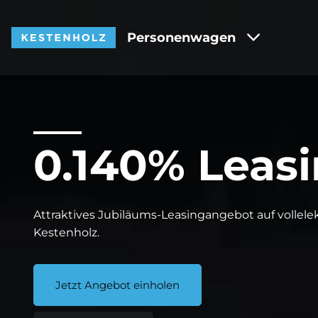
Personenwagen
0.140% Leas
Attraktives Jubiläums-Leasingangebot auf vollele
Kestenholz.
Jetzt Angebot einholen