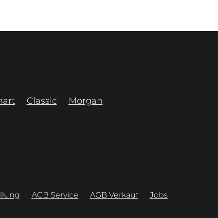
art
Classic
Morgan
llung
AGB Service
AGB Verkauf
Jobs