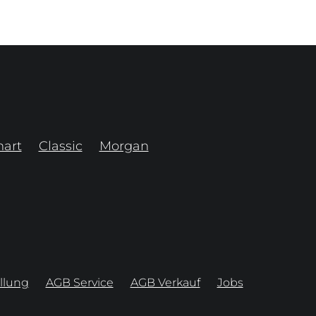
art
Classic
Morgan
llung
AGB Service
AGB Verkauf
Jobs