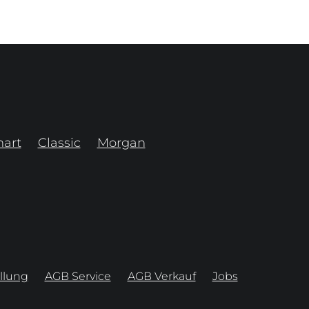
art
Classic
Morgan
llung
AGB Service
AGB Verkauf
Jobs