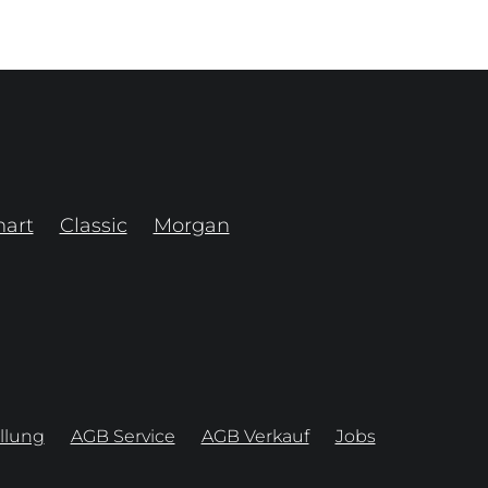
art
Classic
Morgan
llung
AGB Service
AGB Verkauf
Jobs