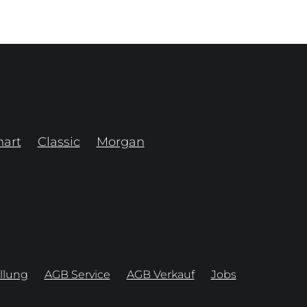
art
Classic
Morgan
llung
AGB Service
AGB Verkauf
Jobs