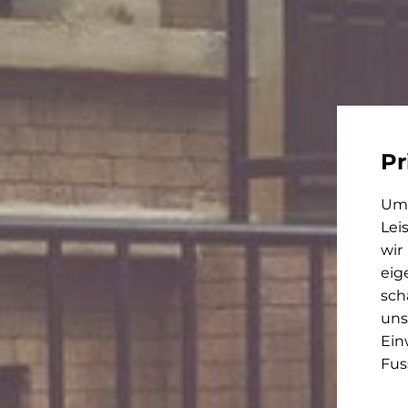
Pr
Um 
Lei
wir
eig
sch
uns
Ein
Fus