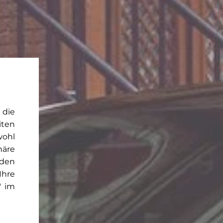
 die
iten
wohl
häre
rden
Ihre
" im