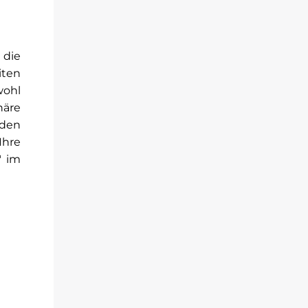
 die
iten
wohl
häre
rden
Ihre
" im