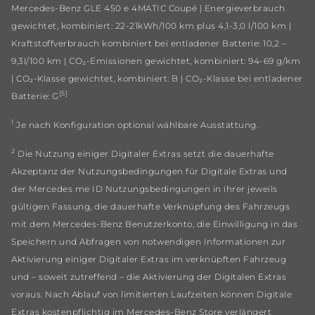
Mercedes‑Benz GLE 450 e 4MATIC Coupé | Energieverbrauch
gewichtet, kombiniert: 22-21kWh/100 km plus 4,1-3,0 l/100 km |
Kraftstoffverbrauch kombiniert bei entladener Batterie: 10,2 –
9,3l/100 km | CO₂-Emissionen gewichtet, kombiniert: 94-69 g/km
| CO₂-Klasse gewichtet, kombiniert: B | CO₂-Klasse bei entladener
[5]
Batterie: G
1
Je nach Konfiguration optional wählbare Ausstattung.
2
Die Nutzung einiger Digitaler Extras setzt die dauerhafte
Akzeptanz der Nutzungsbedingungen für Digitale Extras und
der Mercedes me ID Nutzungsbedingungen in ihrer jeweils
gültigen Fassung, die dauerhafte Verknüpfung des Fahrzeugs
mit dem Mercedes‑Benz Benutzerkonto, die Einwilligung in das
Speichern und Abfragen von notwendigen Informationen zur
Aktivierung einiger Digitaler Extras im verknüpften Fahrzeug
und – soweit zutreffend – die Aktivierung der Digitalen Extras
voraus. Nach Ablauf von limitierten Laufzeiten können Digitale
Extras kostenpflichtig im Mercedes‑Benz Store verlängert