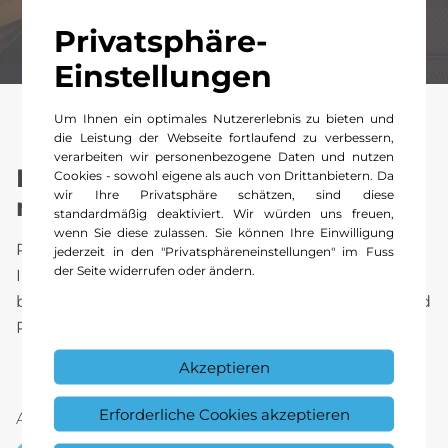
Privatsphäre-
Einstellungen
Um Ihnen ein optimales Nutzererlebnis zu bieten und
die Leistung der Webseite fortlaufend zu verbessern,
verarbeiten wir personenbezogene Daten und nutzen
Der erste Schritt zu ihrem
Cookies - sowohl eigene als auch von Drittanbietern. Da
wir Ihre Privatsphäre schätzen, sind diese
neuen GLE.
standardmäßig deaktiviert. Wir würden uns freuen,
wenn Sie diese zulassen. Sie können Ihre Einwilligung
Registrieren Sie sich jetzt für exklusive
jederzeit in den "Privatsphäreneinstellungen" im Fuss
der Seite widerrufen oder ändern.
Informationen rund um Ihre Fahrzeugwahl – wir
beraten Sie gerne persönlich in Basel, Oberwil und
Pratteln.
Akzeptieren
Erforderliche Cookies akzeptieren
Anrede