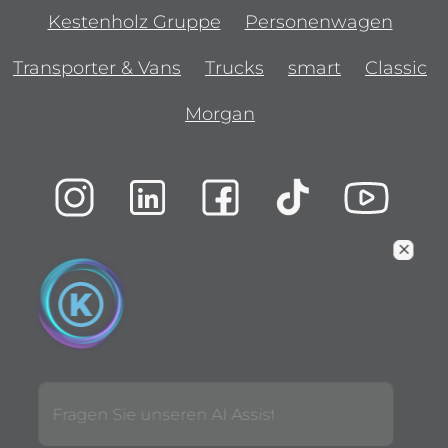
Kestenholz Gruppe
Personenwagen
Transporter & Vans
Trucks
smart
Classic
Morgan
Impressum
Datenschutzerklärung
Rechtliche Hinweise
Urheberrecht
Privatsphäreneinstellung
AGB Service
AGB Verkauf
Jobs
Fragen Sie unseren AI Assistent: (Zeige mir rote die
© 2026 Kestenholz Gruppe