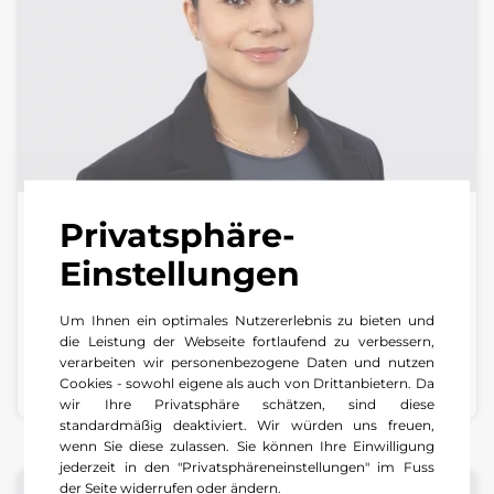
Privatsphäre-
Didem Gümgümcü
Einstellungen
Empfang / Serviceassistentin | PW Center
Pratteln
Um Ihnen ein optimales Nutzererlebnis zu bieten und
die Leistung der Webseite fortlaufend zu verbessern,
+41 61 827 22 22
verarbeiten wir personenbezogene Daten und nutzen
E-Mail schreiben
Cookies - sowohl eigene als auch von Drittanbietern. Da
wir Ihre Privatsphäre schätzen, sind diese
standardmäßig deaktiviert. Wir würden uns freuen,
wenn Sie diese zulassen. Sie können Ihre Einwilligung
jederzeit in den "Privatsphäreneinstellungen" im Fuss
der Seite widerrufen oder ändern.