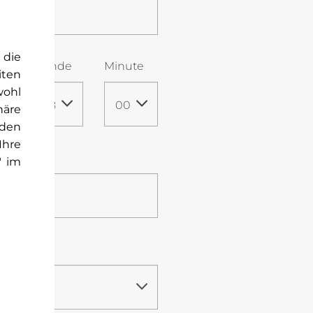
 die
Stunde
Minute
iten
wohl
08
00
häre
rden
Ihre
" im