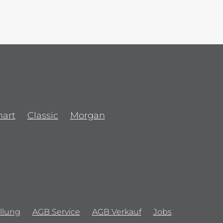
art
Classic
Morgan
llung
AGB Service
AGB Verkauf
Jobs