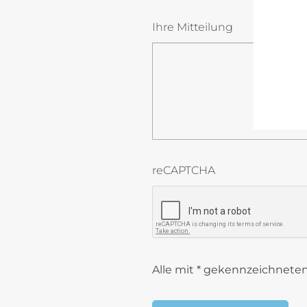
Ihre Mitteilung
nIc0Ftoj4K5ENCDgm
reCAPTCHA
reCAPTCHA token
Alle mit * gekennzeichneten 