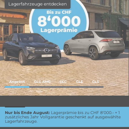
Lagerfahrzeuge entdecken
Angebot
GLC AMG
GLC
GLE
GLS
Nur bis Ende August:
Lagerprämie bis zu CHF 8‘000.- + 1
zusätzliches Jahr Vollgarantie geschenkt auf ausgewählte
Lagerfahrzeuge.