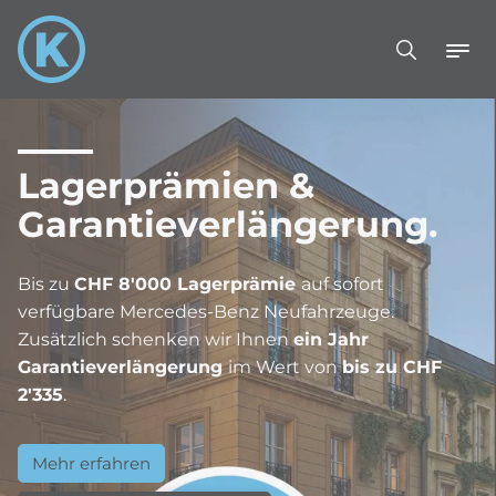
Lagerprämien &
Garantieverlängerung.
Bis zu
CHF 8'000 Lagerprämie
auf sofort
verfügbare Mercedes-Benz Neufahrzeuge.
Zusätzlich schenken wir Ihnen
ein Jahr
Garantieverlängerung
im Wert von
bis zu CHF
2'335
.
Mehr erfahren