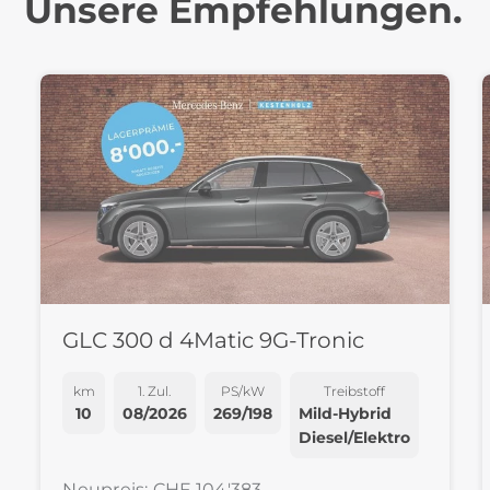
Unsere Empfehlungen.
GLC 300 d 4Matic 9G-Tronic
km
1. Zul.
PS/kW
Treibstoff
10
08/2026
269/198
Mild-Hybrid
Diesel/Elektro
Neupreis: CHF 104'383