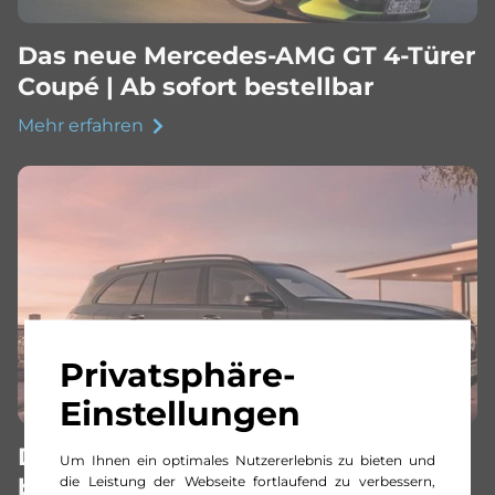
Das neue Mercedes-AMG GT 4-Türer
Coupé | Ab sofort bestellbar
Mehr erfahren
Privatsphäre-
Einstellungen
Der neue GLS SUV | Ab sofort
Um Ihnen ein optimales Nutzererlebnis zu bieten und
die Leistung der Webseite fortlaufend zu verbessern,
bestellbar