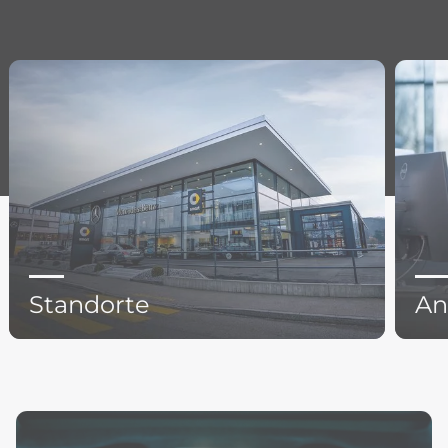
Standorte
An