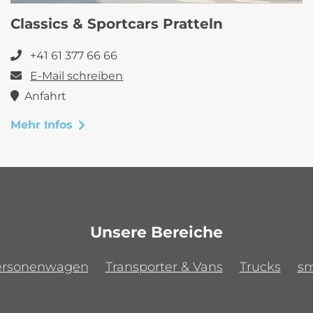
Classics & Sportcars Pratteln
+41 61 377 66 66
E-Mail schreiben
Anfahrt
Mehr Infos
Unsere Bereiche
ersonenwagen
Transporter & Vans
Trucks
sm