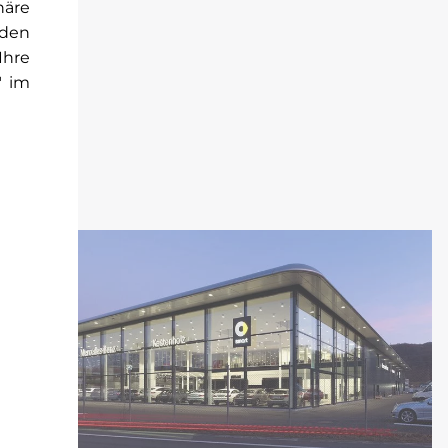
häre
rden
Ihre
" im