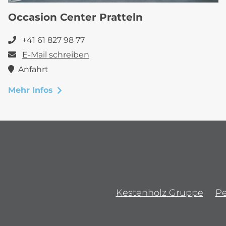
Occasion Center Pratteln
+41 61 827 98 77
E-Mail schreiben
Anfahrt
Mehr Infos
Kestenholz Gruppe
P