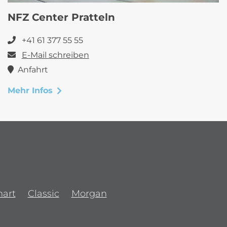
NFZ Center Pratteln
+41 61 377 55 55
E-Mail schreiben
Anfahrt
Mehr Infos
art
Classic
Morgan