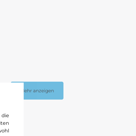
Mehr anzeigen
 die
iten
wohl