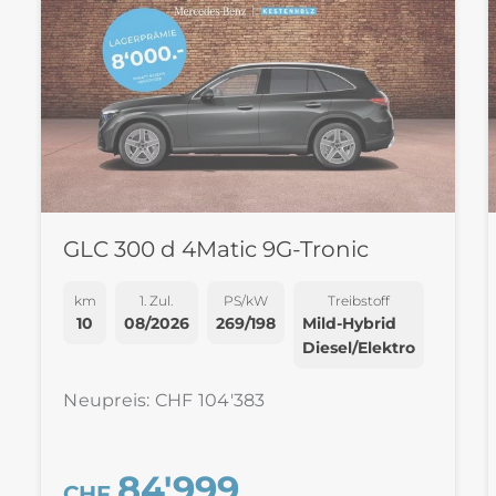
GLC 300 d 4Matic 9G-Tronic
km
1. Zul.
PS/kW
Treibstoff
10
08/2026
269/198
Mild-Hybrid
Diesel/Elektro
Neupreis: CHF 104'383
84'999
CHF