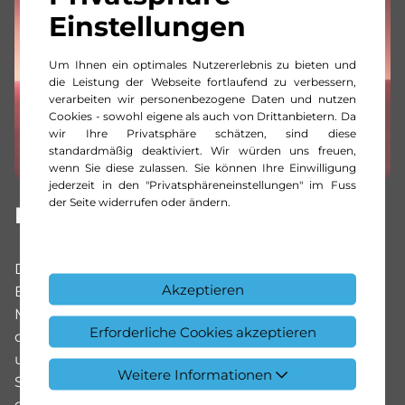
Einstellungen
Um Ihnen ein optimales Nutzererlebnis zu bieten und
die Leistung der Webseite fortlaufend zu verbessern,
verarbeiten wir personenbezogene Daten und nutzen
Cookies - sowohl eigene als auch von Drittanbietern. Da
wir Ihre Privatsphäre schätzen, sind diese
standardmäßig deaktiviert. Wir würden uns freuen,
wenn Sie diese zulassen. Sie können Ihre Einwilligung
jederzeit in den "Privatsphäreneinstellungen" im Fuss
der Seite widerrufen oder ändern.
Erleben Sie die AMG-DNA.
Die Mercedes-AMG EQE Limousine ist der
Akzeptieren
Einstieg in die elektrische Business-Class von
Mercedes-AMG. Aus der ohnehin schon
Erforderliche Cookies akzeptieren
dynamischen Vorlage von Mercedes-EQ entstand
unter dem Einfluss Affalterbachs ein aufregendes
Weitere Informationen
Sportmodell. Es spielt wie selbstverständlich mit
der Kombination aus Stufenheck-Limousine und