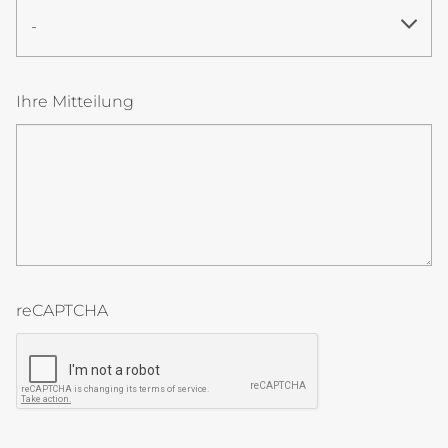
-
TinSRW3fctBw
Ihre Mitteilung
reCAPTCHA
reCAPTCHA token