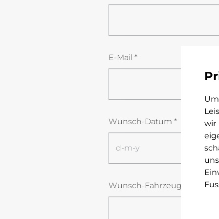
E-Mail
*
Pr
Um 
Lei
Wunsch-Datum
*
wir
eig
sch
uns
Ein
Fus
Wunsch-Fahrzeug
*