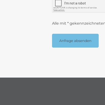
reCAPTCHA token
0UoLkpiqDNw5WZv8n1e
Alle mit * gekennzeichneten 
Anfrage absenden