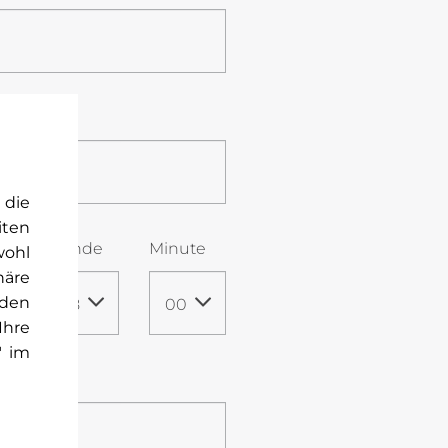
 die
iten
Stunde
Minute
wohl
häre
rden
08
00
Ihre
" im