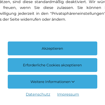
ätzen, sind diese standardmäßig deaktiviert. Wir wü
Innenspiegel und Auss
 freuen, wenn Sie diese zulassen. Sie können 
rte Thorax-Pelvis-
Kabelloses Ladesyste
willigung jederzeit in den "Privatsphäreneinstellungen
Klima: Klimatisierun
s der Seite widerrufen oder ändern.
Lackierung: Metallic-L
Licht: Adaptiver Fernli
Licht: MULTIBEAM LED
Media: Smartphone-Int
Paket: Advantage-Pak
Akzeptieren
Media: 10-Zoll-Media
Paket: Spiegel-Pake
Paket: Fahrassistenz-P
Erforderliche Cookies akzeptieren
Assist: PRE-SAFE Si
riebsschlupfregel ASR
Paket: Park-Paket mit
Paket: Spiegel-Paket
Weitere Informationen
Paket: Sport-Paket Bla
e 7G-DCT
Aussenspiegel in H
Datenschutz
Impressum
Räder: Sommerreifen
Sitze: Rücksitzlehne g