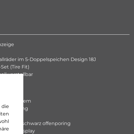
nzeige
llräder im 5-Doppelspeichen Design 18J
et (Tire Fit)
ell verstellbar
erheitssystem
 die
enerkennung
iten
wohl
olz Linde schwarz offenporing
häre
rumentendisplay