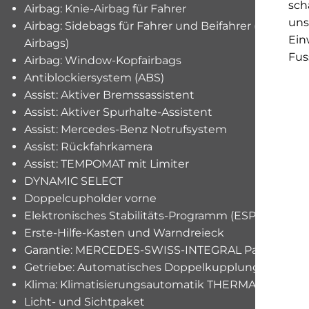
sch
Airbag: Knie-Airbag für Fahrer
uns
Airbag: Sidebags für Fahrer und Beifahrer (kombinie
Ein
Airbags)
Fus
Airbag: Window-Kopfairbags
Antiblockiersystem (ABS)
Assist: Aktiver Bremssassistent
Assist: Aktiver Spurhalte-Assistent
Assist: Mercedes-Benz Notrufsystem
Assist: Rückfahrkamera
Assist: TEMPOMAT mit Limiter
DYNAMIC SELECT
Doppelcupholder vorne
Elektronisches Stabilitäts-Programm (ESP) mit Ant
Erste-Hilfe-Kasten und Warndreieck
Garantie: MERCEDES-SWISS-INTEGRAL Paket
Getriebe: Automatisches Doppelkupplungsgetrieb
Klima: Klimatisierungsautomatik THERMATIC
Licht- und Sichtpaket