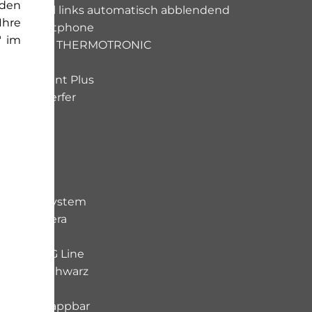
rden
enspiegel links automatisch abblendend
Ihre
m für Smartphone
" im
gsautomatik THERMOTRONIC
ackierung
cht-Assistent Plus
 Scheinwerfer
ergration
et
-Display
t
aket
cherheitssystem
 360 -Kamera
ck für AMG Line
ochglanzschwarz
eteilt abklappbar