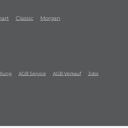
art
Classic
Morgan
llung
AGB Service
AGB Verkauf
Jobs