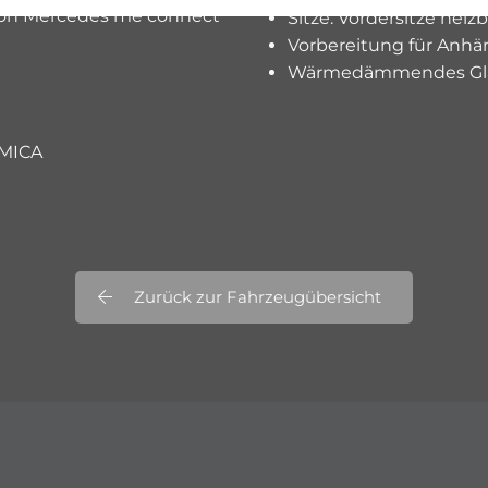
von Mercedes me connect
Sitze: Vordersitze heizb
Vorbereitung für Anhä
Wärmedämmendes Glas,
AMICA
Zurück zur Fahrzeugübersicht