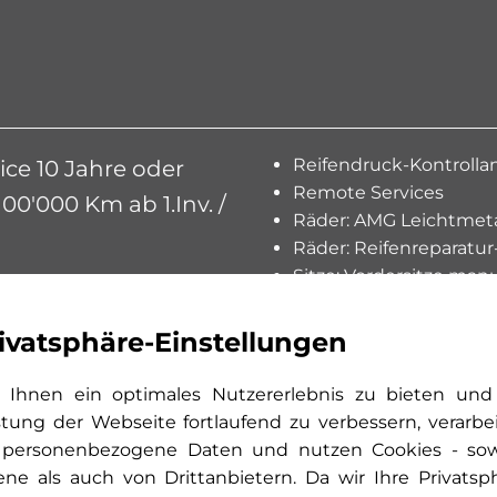
Reifendruck-Kontrolla
vice 10 Jahre oder
Remote Services
00'000 Km ab 1.Inv. /
Räder: AMG Leichtmeta
Räder: Reifenreparatur-S
Sitze: Vordersitze manu
ivatsphäre-Einstellungen
Assist: PRE-SAFE Sich
Ihnen ein optimales Nutzererlebnis zu bieten und
tbaren Endrohrblenden
Assist: Verkehrszeich
stung der Webseite fortlaufend zu verbessern, verarbe
Dachhimmel schwarz
 personenbezogene Daten und nutzen Cookies - so
Dekor: Zierelemente H
ene als auch von Drittanbietern. Da wir Ihre Privatsp
Digitales 10-Zoll-Inst