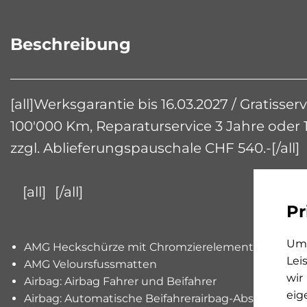
Beschreibung
[all]Werksgarantie bis 16.03.2027 / Gratisser
100'000 Km, Reparaturservice 3 Jahre oder 1
zzgl. Ablieferungspauschale CHF 540.-[/all]
[all]
[/all]
Pr
Um 
AMG Heckschürze mit Chromzierelement und sich
Lei
AMG Veloursfussmatten
wir
Airbag: Airbag Fahrer und Beifahrer
eig
Airbag: Automatische Beifahrerairbag-Abschaltung