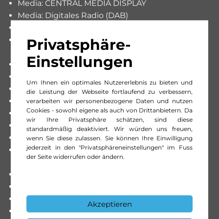
Media: CENTRAL MEDIA DISPLAY
Media: Digitales Radio (DAB)
Media: Erweiterte MBUX Funktionen
Media: Kommunikationsmodul (LTE) für die
Privatsphäre-
Nutzung von Digitalen Extras
Einstellungen
Media: MBUX Multimediasystem
Paket: Licht- und Sicht-Paket
Um Ihnen ein optimales Nutzererlebnis zu bieten und
Paket: Progressive
die Leistung der Webseite fortlaufend zu verbessern,
Paket: Progressive Line Advanced
verarbeiten wir personenbezogene Daten und nutzen
Cookies - sowohl eigene als auch von Drittanbietern. Da
Paket: Sitzkomfort-Paket
wir Ihre Privatsphäre schätzen, sind diese
Paket: USB-Paket Plus
standardmäßig deaktiviert. Wir würden uns freuen,
Passive Personenanwesenheitserinnerung
wenn Sie diese zulassen. Sie können Ihre Einwilligung
jederzeit in den "Privatsphäreneinstellungen" im Fuss
Räder: Leichtmetallräder 5-Gross-Speichen-
der Seite widerrufen oder ändern.
Design 17J
Räder: Leichtmetallräder im 10-Speichen-Design
Räder: Reifendruckkontrolle
Räder: Sommerreifen
Akzeptieren
Scheibenwischer mit Regensensor