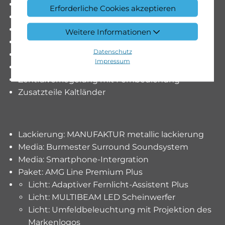
Seitenschweller in Fahrzeugfarbe lackiert
Erforderliche Cookies akzeptieren
Sitze: Sitzlehnen im Fond klappbar
Türschweller mit «Mercedes-Benz» Schriftzug
Weitere Informationen
Vorrüstung für DISTRONIC
Datenschutz
Vorrüstung für Live Traffic Information
Impressum
Vorrüstung für digitales Radio
Zentralverriegelung mit Fernbedienung
Zusatzteile Kaltländer
Lackierung: MANUFAKTUR metallic lackierung
Media: Burmester Surround Soundsystem
Media: Smartphone-Intergration
Paket: AMG Line Premium Plus
Licht: Adaptiver Fernlicht-Assistent Plus
Licht: MULTIBEAM LED Scheinwerfer
Licht: Umfeldbeleuchtung mit Projektion des
Markenlogos