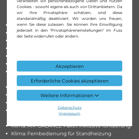
verarbeiten wir personenbezogene Daten und nutzen
Cookies - sowohl eigene als auch von Drittanbietern. Da
wir Ihre Privatsphäre schätzen, sind diese
standardmäßig deaktiviert. Wir würden uns freuen,
wenn Sie diese zulassen. Sie können Ihre Einwilligung
230 V Steckdose im Fond
jederzeit in den "Privatsphäreneinstellungen" im Fuss
AMG Motorabdeckung Carbon
der Seite widerrufen oder ändern.
Airbag: Seitenairbags hinten
Assist: 360°-Kamera
Assist: Totwinkel-Assistent
Dekor: AMG Zierelemente Carbon matt
Akzeptieren
Dekor: Dachhimmel designo in DINAMICA
schwarz
Erforderliche Cookies akzeptieren
ENERGIZING Komfortsteuerung
Elektrisches Glasschiebe- / Hebedach
Weitere Informationen
Garagentoröffner
Datenschutz
Klima: 3-Zonen-Komfort-
Impressum
Klimatisierungsautomatik
Klima: AIR-BALANCE Paket inklusive Ionisierung
Klima: Fernbedienung für Standheizung