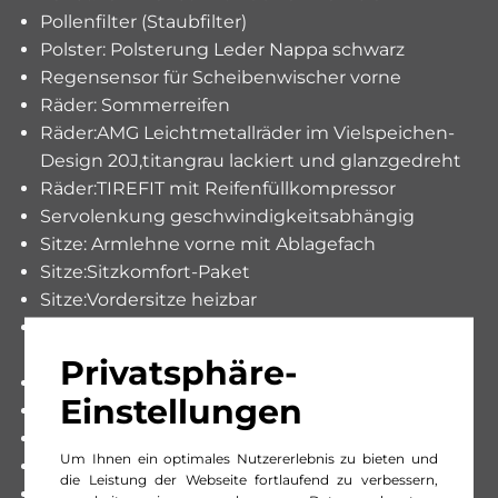
Pollenfilter (Staubfilter)
Polster: Polsterung Leder Nappa schwarz
Regensensor für Scheibenwischer vorne
Räder: Sommerreifen
Räder:AMG Leichtmetallräder im Vielspeichen-
Design 20J,titangrau lackiert und glanzgedreht
Räder:TIREFIT mit Reifenfüllkompressor
Servolenkung geschwindigkeitsabhängig
Sitze: Armlehne vorne mit Ablagefach
Sitze:Sitzkomfort-Paket
Sitze:Vordersitze heizbar
Sonnenblende Fahrer und Beifahrerseite mit
beleuchtetem Spiegel
Privatsphäre-
Steckdose 12V
Einstellungen
Steckdose im Kofferraum
Touchpad
Um Ihnen ein optimales Nutzererlebnis zu bieten und
Verbandskasten
die Leistung der Webseite fortlaufend zu verbessern,
Widescreen Cockpit