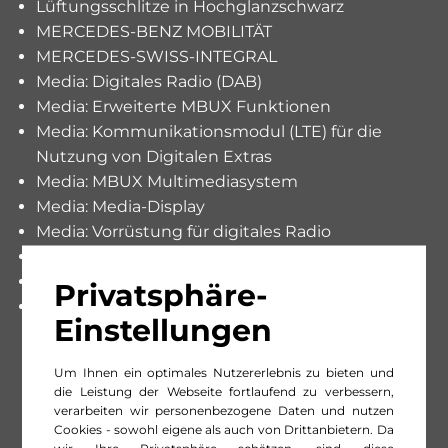
Lüftungsschlitze in Hochglanzschwarz
MERCEDES-BENZ MOBILITÄT
MERCEDES-SWISS-INTEGRAL
Media: Digitales Radio (DAB)
Media: Erweiterte MBUX Funktionen
Media: Kommunikationsmodul (LTE) für die
Nutzung von Digitalen Extras
Media: MBUX Multimediasystem
Media: Media-Display
Media: Vorrüstung für digitales Radio
Media: Zusätzliche USB-Schnittstelle
Paket: Entry
Privatsphäre-
Fahrwerk: Komfortfahrwerk mit Tieferlegung
Einstellungen
Media: MBUX Premium-Navigation
Remote Services
Um Ihnen ein optimales Nutzererlebnis zu bieten und
Räder: Reifendichtmittel TIREFIT
die Leistung der Webseite fortlaufend zu verbessern,
Sitze: Sitzheizung für Fahrer und Beifahrer
verarbeiten wir personenbezogene Daten und nutzen
Cookies - sowohl eigene als auch von Drittanbietern. Da
Warnweste für Fahrer
wir Ihre Privatsphäre schätzen, sind diese