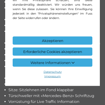
Paket: Licht- und Sicht-Paket
standardmäßig deaktiviert. Wir würden uns freuen,
Sonnenblende mit beleuchtetem Make-up-
wenn Sie diese zulassen. Sie können Ihre Einwilligung
jederzeit in den "Privatsphäreneinstellungen" im Fuss
Spiegel
der Seite widerrufen oder ändern.
Paket: Sitzkomfort-Paket
Passive Personenanwesenheitserinnerung
Polster: Ledernachbildung ARTICO/Stoff Bertrix
schwarz
Akzeptieren
Räder: Leichtmetallräder im Vielspeichen-Design
Räder: Reifendruckkontrolle
Erforderliche Cookies akzeptieren
Räder: Rollwiderstandsoptimierte Bereifung
Scheibenwischer mit Regensensor
Weitere Informationen
Seitenschweller in Schwarz mit genarbtem
Datenschutz
Finish
Impressum
Servolenkung
Sitze: Komfortsitze vorne
Sitze: Sitzlehnen im Fond klappbar
Türschweller mit «Mercedes-Benz» Schriftzug
Vorrüstung für Live Traffic Information