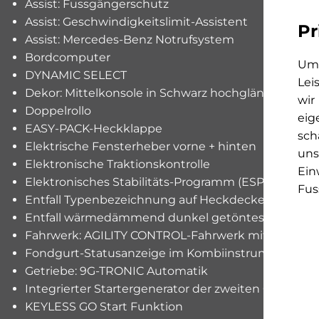
Assist: Fussgängerschutz
Assist: Geschwindigkeitslimit-Assistent
Pr
Assist: Mercedes-Benz Notrufsystem
Bordcomputer
Um 
DYNAMIC SELECT
Lei
Dekor: Mittelkonsole in Schwarz hochglänzend
wir
Doppelrollo
eig
EASY-PACK-Heckklappe
sch
Elektrische Fensterheber vorne + hinten
uns
Elektronische Traktionskontrolle
Ein
Elektronisches Stabilitäts-Programm (ESP)
Fus
Entfall Typenbezeichnung auf Heckdeckel
Entfall wärmedämmend dunkel getöntes Glas
Fahrwerk: AGILITY CONTROL-Fahrwerk mit selekt
Fondgurt-Statusanzeige im Kombiinstrument
Getriebe: 9G-TRONIC Automatik
Integrierter Startergenerator der zweiten Generati
KEYLESS GO Start Funktion