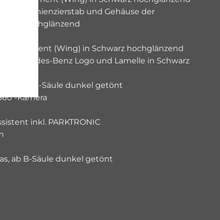
 Fensterlinienzierstab und Gehäuse der
chwarz hochglänzend
t Zierelement (Wing) in Schwarz hochglänzend
mit Mercedes-Benz Logo und Lamelle in Schwarz
as, ab B-Säule dunkel getönt
 360 -Kamera
assistent inkl. PARKTRONIC
h
 ab B-Säule dunkel getönt