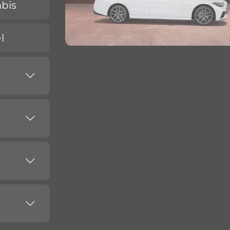
bis
l