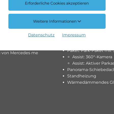
Erforderliche Cookies akzeptieren
Bordkantenzierstab,
Aussenspiegel in S
Dachreling schwarz
Weitere Informationen
Heckstossfänger mi
Kühlerverkleidung 
Datenschutz
Impressum
hochglänzend
Wärmedämmendes Gl
Paket: Park-Paket mit
g von Mercedes me
Assist: 360°-Kamera
Assist: Aktiver Park
Panorama-Schiebedac
Standheizung
Wärmedämmendes Glas,