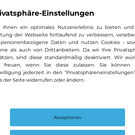
Sicherheitsgurte 3-Pu
Sitze: Komfortsitze vor
ivatsphäre-Einstellungen
Sitze: Sitzlehnen im F
Vorrüstung für DISTR
Ihnen ein optimales Nutzererlebnis zu bieten und
Vorrüstung für digital
stung der Webseite fortlaufend zu verbessern, verarbe
Wegfahrsperre elektro
 personenbezogene Daten und nutzen Cookies - so
Zentralverriegelung m
ene als auch von Drittanbietern. Da wir Ihre Privatsp
ätzen, sind diese standardmäßig deaktiviert. Wir wü
 freuen, wenn Sie diese zulassen. Sie können 
willigung jederzeit in den "Privatsphäreneinstellungen
Airbag: Seitenairbags 
s der Seite widerrufen oder ändern.
Assist: Verkehrszeiche
Dekor: Instrumententa
Nappaoptik
ivem Dämpfungssystem
Fahrwerk: Sportfahrwe
Media: Burmester 3D
Akzeptieren
Media: Head-Up Displa
on
Paket: Night-Paket
AMG Frontschürze m