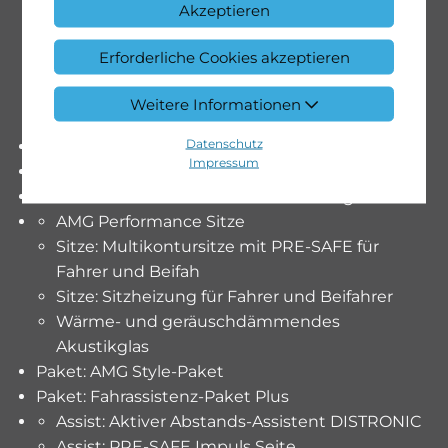
Akzeptieren
Licht: DIGITAL LIGHT mit Projektionsfunktion
Media: Burmester 3D-Surround-Soundsystem
Erforderliche Cookies akzeptieren
Media: Head-Up Display
Paket: AMG Line Premium
Weitere Informationen
Panorama-Schiebedach
Datenschutz
Paket: AMG Night-Paket II
Impressum
Exklusive AMG Kühlerverkleidung, dunkel
Paket: AMG Performance Sitz-Paket High End
AMG Performance Sitze
Sitze: Multikontursitze mit PRE-SAFE für
Fahrer und Beifah
Sitze: Sitzheizung für Fahrer und Beifahrer
Wärme- und geräuschdämmendes
Akustikglas
Paket: AMG Style-Paket
Paket: Fahrassistenz-Paket Plus
Assist: Aktiver Abstands-Assistent DISTRONIC
Assist: PRE-SAFE Impuls Seite