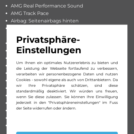
AMG Real Performance Sound
AMG Track Pace
Airbag: Seitenairbags hinten
Anhängerkupplung mit ESP
Anhängerstabilisierung
Privatsphäre-
Assist: Anhänger-Manövrierhilfe
Einstellungen
Dekor: AMG Zierelemente Carbon
Klima: ENERGIZING AIR CONTROL
Um Ihnen ein optimales Nutzererlebnis zu bieten und
Media: Burmester 3D-Surround-Soundsystem
die Leistung der Webseite fortlaufend zu verbessern,
Media: Head-Up Display
verarbeiten wir personenbezogene Daten und nutzen
Cookies - sowohl eigene als auch von Drittanbietern. Da
Paket: AMG Carbon-Paket Exterieur II
wir Ihre Privatsphäre schätzen, sind diese
Paket: AMG DYNAMIC PLUS Paket
standardmäßig deaktiviert. Wir würden uns freuen,
Paket: AMG Exterieur Carbon Paket 2
wenn Sie diese zulassen. Sie können Ihre Einwilligung
jederzeit in den "Privatsphäreneinstellungen" im Fuss
Paket: AMG Exterieur Night-Paket
der Seite widerrufen oder ändern.
Paket: AMG Fahrer-Paket
Paket: AMG Line Premium Plus
Klima: Klimatisierungsautomatik
THERMOTRONIC 4-Zonen