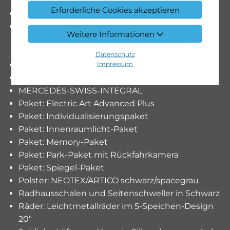
Ladestationen, 5 m, glatt, 11 kW
Erforderliche Cookies akzeptieren
Lenkrad: Lenkradschaltpaddles
Lenkrad: Multifunktions-Sportlenkrad in
Weitere Informationen
Ledernachbildung ARTICO und Speichen in
Silberchrom
Datenschutz
Impressum
Licht: LED High Performance-Scheinwerfer
MERCEDES-BENZ MOBILITÄT
MERCEDES-SWISS-INTEGRAL
Paket: Electric Art Advanced Plus
Paket: Individualisierungspaket
Paket: Innenraumlicht-Paket
Paket: Memory-Paket
Paket: Park-Paket mit Rückfahrkamera
Paket: Spiegel-Paket
Polster: NEOTEX/ARTICO schwarz/spacegrau
Radhausschalen und Seitenschweller in Schwarz
Räder: Leichtmetallräder im 5-Speichen-Design
20"