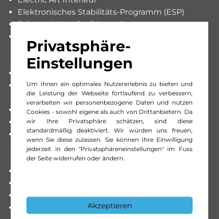
Elektronisches Stabilitäts-Programm (ESP)
Fahrwerk: Komfortfahrwerk
Fahrwerk:AMG DYNAMIC SELECT mit folgender
Privatsphäre-
Fahrprogramm-Auswahl: Comfort, Sport, Sport+,
Einstellungen
Individual
Flex-Bottleholder
Um Ihnen ein optimales Nutzererlebnis zu bieten und
Frontschürze in Wagenfarbe mit unterem Teil in
die Leistung der Webseite fortlaufend zu verbessern,
Schwarz und Zierteil in Silberchrom
verarbeiten wir personenbezogene Daten und nutzen
Fussmatten Velours
Cookies - sowohl eigene als auch von Drittanbietern. Da
wir Ihre Privatsphäre schätzen, sind diese
Handschuhfach
standardmäßig deaktiviert. Wir würden uns freuen,
Heckschürze in Wagenfarbe mit unterem Teil in
wenn Sie diese zulassen. Sie können Ihre Einwilligung
Schwarz und optischem Unterfahrschutz in
jederzeit in den "Privatsphäreneinstellungen" im Fuss
Silberchrom
der Seite widerrufen oder ändern.
Klima: Klimatisierungsautomatik THERMATIC
Klima: Vorklimatisierung des Innenraums
Lackierung: Uni-Lackierung Polarweiss
Akzeptieren
Ladekabel für Wallbox und öffentliche