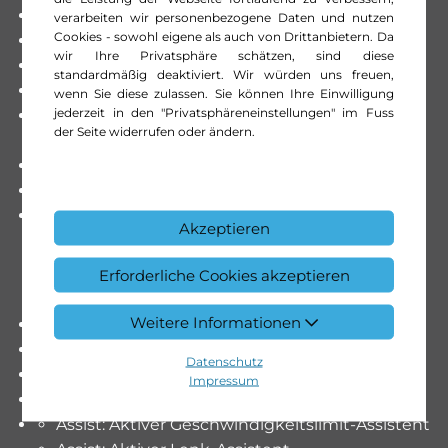
Klima: Klimatisierungsautomatik THERMATIC
verarbeiten wir personenbezogene Daten und nutzen
Cookies - sowohl eigene als auch von Drittanbietern. Da
Licht: Drittes Bremslicht
wir Ihre Privatsphäre schätzen, sind diese
MERCEDES-BENZ MOBILITÄT
standardmäßig deaktiviert. Wir würden uns freuen,
MERCEDES-SWISS-INTEGRAL
wenn Sie diese zulassen. Sie können Ihre Einwilligung
jederzeit in den "Privatsphäreneinstellungen" im Fuss
Räder: Leichtmetallräder im 10-Speichen-Design
der Seite widerrufen oder ändern.
17"
Servolenkung geschwindigkeitsabhängig
Veloursfussmatten
Zentralverriegelung mit Fernbedienung und
Akzeptieren
automatischer Türverriegelung
Erforderliche Cookies akzeptieren
Weitere Informationen
Assist: Verkehrszeichenerkennung
Lackierung: Uni-Lackierung Schwarz
Datenschutz
Media: Festplattennavigation
Impressum
Paket: Fahrassistenz-Paket ohne PRE-SAFE
Assist: Aktiver Geschwindigkeitslimit-Assistent