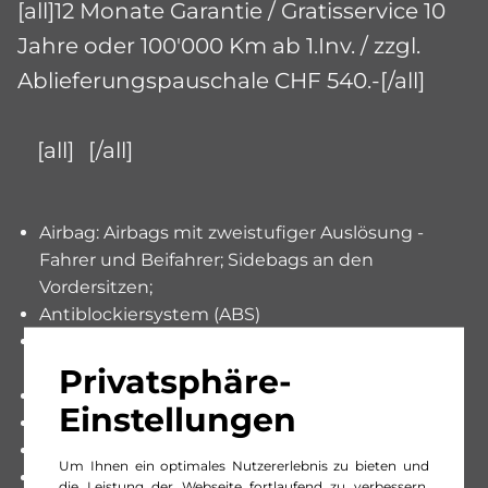
[all]12 Monate Garantie / Gratisservice 10
Jahre oder 100'000 Km ab 1.Inv. / zzgl.
Ablieferungspauschale CHF 540.-[/all]
[all]
[/all]
Airbag: Airbags mit zweistufiger Auslösung -
Fahrer und Beifahrer; Sidebags an den
Vordersitzen;
Antiblockiersystem (ABS)
Dekor: Zierelemente Aluminium mit
Carbonschliff
Privatsphäre-
Elektronisches Stabilitäts-Programm (ESP)
Einstellungen
Fahrzeugschlüssel schwarz
Garantie: 3 Jahre oder 100'000 km
Um Ihnen ein optimales Nutzererlebnis zu bieten und
Getriebe: Sequentielles 7-Gang-Getriebe mit
die Leistung der Webseite fortlaufend zu verbessern,