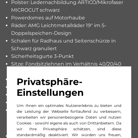
Polster: Ledernachbildung ARTICO/Mikrofaser
MICROCUT schwarz
Powerdomes auf Motorhaube
Räder: AMG Leichtmetallräder 19" im 5-
Doppelspeichen-Design
Schalen für Radhaus und Seitenschürze in
Schwarz granuliert
Sicherheitsgurte 3-Punkt
Sitze: Fondsitzlehnen im Verhältnis 40/20/40
klappbar
Privatsphäre-
Sitze: Komfortsitze vorne
Sitze: Sportsitze
Einstellungen
Sportlicher Motorsound
Wegfahrsperre elektronisch
Um Ihnen ein optimales Nutzererlebnis zu bieten und
Zentralverriegelung mit Fernbedienung
die Leistung der Webseite fortlaufend zu verbessern,
verarbeiten wir personenbezogene Daten und nutzen
Cookies - sowohl eigene als auch von Drittanbietern. Da
wir Ihre Privatsphäre schätzen, sind diese
standardmäßig deaktiviert. Wir würden uns freuen,
AMG Line Premium Plus