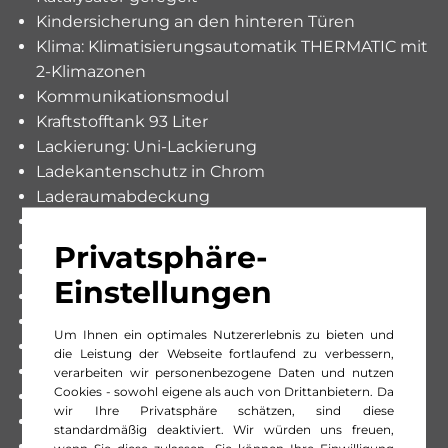
Kindersicherung an den hinteren Türen
Klima: Klimatisierungsautomatik THERMATIC mit
2-Klimazonen
Kommunikationsmodul
Kraftstofftank 93 Liter
Lackierung: Uni-Lackierung
Ladekantenschutz in Chrom
Laderaumabdeckung
Lenkrad längs- und höhenverstellbar
Licht: LED Heckleuchten
Privatsphäre-
Licht: LED High Performance-Scheinwerfer
Einstellungen
Licht: LED-Tagfahrlicht
Licht: Nebelschlussleuchte
Um Ihnen ein optimales Nutzererlebnis zu bieten und
Licht:Adaptives Bremslicht
die Leistung der Webseite fortlaufend zu verbessern,
Licht:Ambientebeleuchtung
verarbeiten wir personenbezogene Daten und nutzen
Cookies - sowohl eigene als auch von Drittanbietern. Da
Lichtwarnsummer
wir Ihre Privatsphäre schätzen, sind diese
Media: Digitales Radio (DAB)
standardmäßig deaktiviert. Wir würden uns freuen,
Media:Erweiterte Navigationsdienste
wenn Sie diese zulassen. Sie können Ihre Einwilligung