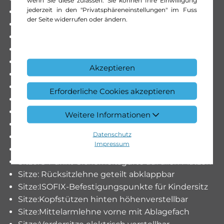
jederzeit in den "Privatsphäreneinstellungen" im Fuss
Mittelkonsole mit Ablagefach
der Seite widerrufen oder ändern.
Multifunktionsanzeige
Multifunktionslenkrad in Leder Nappa
Optischer Unterfahrschutz vorne und
PRE-SAFE Sicherheitssystem
Akzeptieren
Parameterlenkung mit geschwindigkeits-
Polster:Polsterung in Ledernachbildung ARTICO
Erforderliche Cookies akzeptieren
Regensensor für Scheibenwischer vorne
Reifenreparatur-Set (Tire Fit)
Weitere Informationen
Reiserechner
Datenschutz
Rückfahrkamera
Impressum
Scheibenwischer vorne mit Intervall
Sitze: 3-Punkt-Sicherheitsgurte auf allen Plätzen
Sitze: Rücksitzlehne geteilt abklappbar
Sitze:ISOFIX-Befestigungspunkte für Kindersitz
Sitze:Kopfstützen hinten höhenverstellbar
Sitze:Mittelarmlehne vorne mit Ablagefach