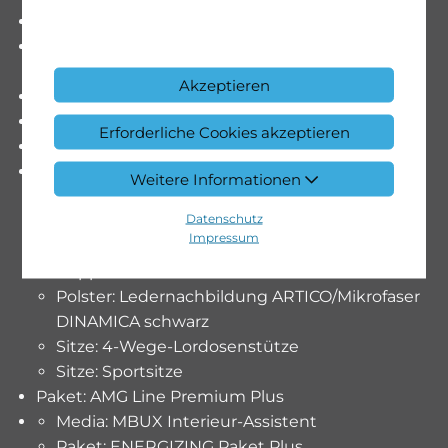
Klima: ENERGIZING AIR CONTROL
Klima: Klimatisierungsautomatik
THERMOTRONIC 4-Zonen
Akzeptieren
Lackierung: Metallic-Lackierung
Media: Head-Up Display
Erforderliche Cookies akzeptieren
Paket: AMG Line Interieur
AMG Fussmatten
Weitere Informationen
Dekor: Chrom-Paket Interieur
Datenschutz
Dekor: Innenhimmel Stoff kristallgrau
Impressum
Lenkrad: Multifunktions-Sportlenkrad in Leder
Nappa
Polster: Ledernachbildung ARTICO/Mikrofaser
DINAMICA schwarz
Sitze: 4-Wege-Lordosenstütze
Sitze: Sportsitze
Paket: AMG Line Premium Plus
Media: MBUX Interieur-Assistent
Paket: ENERGIZING Paket Plus