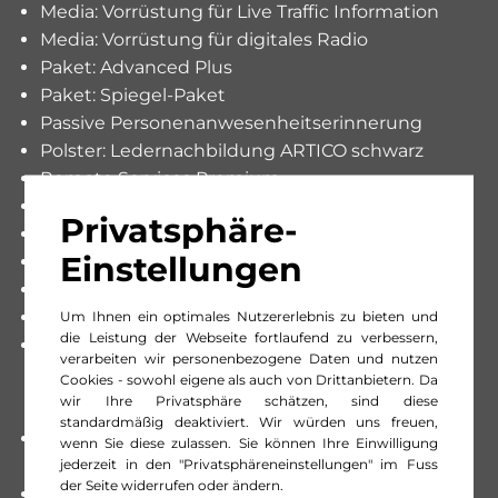
Media: Vorrüstung für Live Traffic Information
Media: Vorrüstung für digitales Radio
Paket: Advanced Plus
Paket: Spiegel-Paket
Passive Personenanwesenheitserinnerung
Polster: Ledernachbildung ARTICO schwarz
Remote Services Premium
Räder: 19'' 10-Speichen Leichtmetallräder
Privatsphäre-
Räder: Reifendruckkontrolle
Einstellungen
Räder: Sommerreifen
Servolenkung
Widescreen Cockpit
Um Ihnen ein optimales Nutzererlebnis zu bieten und
die Leistung der Webseite fortlaufend zu verbessern,
Zentralverriegelung mit Fernbedienung
verarbeiten wir personenbezogene Daten und nutzen
Cookies - sowohl eigene als auch von Drittanbietern. Da
wir Ihre Privatsphäre schätzen, sind diese
standardmäßig deaktiviert. Wir würden uns freuen,
Anhängevorrichtung mit ESP Anhänger-
wenn Sie diese zulassen. Sie können Ihre Einwilligung
jederzeit in den "Privatsphäreneinstellungen" im Fuss
stabilisierung
der Seite widerrufen oder ändern.
Assist: Anhänger-Manövrierhilfe