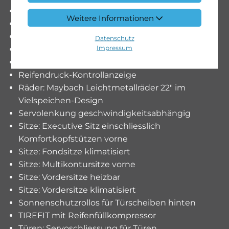
Paket: Park-Paket mit 360° -Kamera
Weitere Informationen
Paket: Park-Paket mit Rückfahrkamera
Paket: Spiegel-Paket
Datenschutz
Impressum
Panorama-Schiebedach
Polster: Leder designo Nappa
Reifendruck-Kontrollanzeige
Räder: Maybach Leichtmetallräder 22" im
Vielspeichen-Design
Servolenkung geschwindigkeitsabhängig
Sitze: Executive Sitz einschliesslich
Komfortkopfstützen vorne
Sitze: Fondsitze klimatisiert
Sitze: Multikontursitze vorne
Sitze: Vordersitze heizbar
Sitze: Vordersitze klimatisiert
Sonnenschutzrollos für Türscheiben hinten
TIREFIT mit Reifenfüllkompressor
Türen: Servoschliessung für Türen