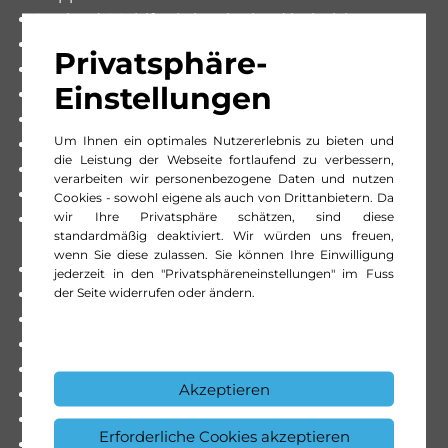
Lenkrad: Multifunktionslenkrad beheizbar
Licht: MULTIBEAM LED Scheinwerfer
Privatsphäre-
MAGIC VISION CONTROL, beheizt
Einstellungen
Media: Burmester Surround Soundsystem
Media: Digitales Radio (DAB)
Um Ihnen ein optimales Nutzererlebnis zu bieten und
Media: Erweiterte Features MBUX
die Leistung der Webseite fortlaufend zu verbessern,
Media: Festplatten-Navigation
verarbeiten wir personenbezogene Daten und nutzen
Media: Head-Up Display
Cookies - sowohl eigene als auch von Drittanbietern. Da
wir Ihre Privatsphäre schätzen, sind diese
Media: Kabelloses Ladesystem für mobile
standardmäßig deaktiviert. Wir würden uns freuen,
Endgeräte
wenn Sie diese zulassen. Sie können Ihre Einwilligung
Media: Kommunikationsmodul (LTE)
jederzeit in den "Privatsphäreneinstellungen" im Fuss
der Seite widerrufen oder ändern.
Media: MBUX Augmented Reality für Navigation
Media: Smartphone-Intergration
Media: Vorrüstung für Navigationsdienste
Media: Zusätzliche USB-Schnittstelle
Akzeptieren
Paket: Fahrassistenz-Paket plus
Paket: KEYLESS-GO Komfort-Paket
Erforderliche Cookies akzeptieren
Paket: Memory-Paket