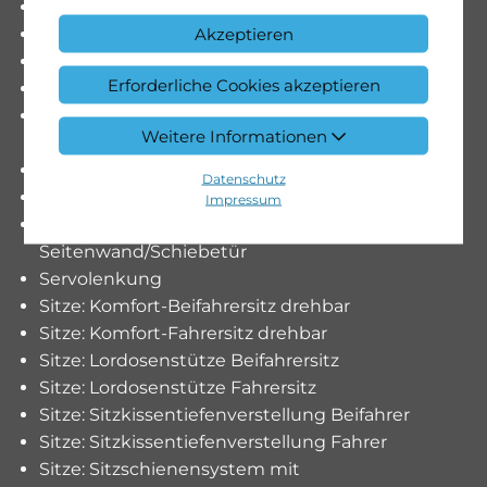
Parametrierbares Sondermodul
Akzeptieren
Polster: Stoff Santos schwarz MARCO POLO
Räder: Bereifung 225/55 R17
Erforderliche Cookies akzeptieren
Räder: Komfortbereifung
Räder: Reifendrucküberwachung an VA u. HA,
Weitere Informationen
drahtlos
Räder: Sommerreifen
Datenschutz
Sauglüfter elektrisch Leistungsstufe 5
Impressum
Schiebefenster vorn links. in
Seitenwand/Schiebetür
Servolenkung
Sitze: Komfort-Beifahrersitz drehbar
Sitze: Komfort-Fahrersitz drehbar
Sitze: Lordosenstütze Beifahrersitz
Sitze: Lordosenstütze Fahrersitz
Sitze: Sitzkissentiefenverstellung Beifahrer
Sitze: Sitzkissentiefenverstellung Fahrer
Sitze: Sitzschienensystem mit