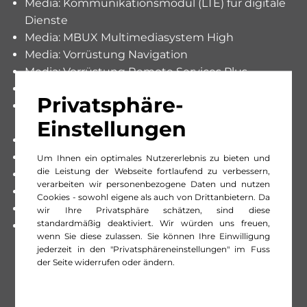
Media: Kommunikationsmodul (LTE) für digitale
Dienste
Media: MBUX Multimediasystem High
Media: Vorrüstung Navigation
Media: Vorrüstung Remote Services Plus
Media: Widescreen Cockpit
Privatsphäre-
Mittelkonsole mit Staufach und Cupholder,
Einstellungen
mittlere Ausführung
Modellpflege
Nachtbeleuchtung Fond
Um Ihnen ein optimales Nutzererlebnis zu bieten und
die Leistung der Webseite fortlaufend zu verbessern,
Paket: Aerodynamik-Paket
verarbeiten wir personenbezogene Daten und nutzen
Paket: Park-Paket mit Rückfahrkamera
Cookies - sowohl eigene als auch von Drittanbietern. Da
Paket: Spiegel-Paket
wir Ihre Privatsphäre schätzen, sind diese
standardmäßig deaktiviert. Wir würden uns freuen,
Aussenspiegel rechts und links automatisch
wenn Sie diese zulassen. Sie können Ihre Einwilligung
heranklappbar
jederzeit in den "Privatsphäreneinstellungen" im Fuss
Innenspiegel automatisch abblendbar
der Seite widerrufen oder ändern.
Licht: Umfeldbeleuchtung in den
Aussenspiegeln