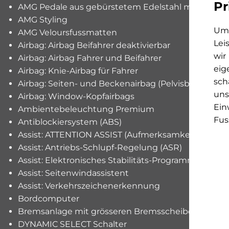
Pr
AMG Pedale aus gebürstetem Edelstahl mit Gum
AMG Styling
Um 
AMG Veloursfussmatten
Lei
Airbag: Airbag Beifahrer deaktivierbar
wir
Airbag: Airbag Fahrer und Beifahrer
eig
Airbag: Knie-Airbag für Fahrer
sch
Airbag: Seiten- und Beckenairbag (Pelvisbag)
uns
Airbag: Window-Kopfairbags
Ein
Ambientebeleuchtung Premium
Fus
Antiblockiersystem (ABS)
Assist: ATTENTION ASSIST (Aufmerksamkeits-assist
Assist: Antriebs-Schlupf-Regelung (ASR)
Assist: Elektronisches Stabilitäts-Programm (ESP®)
Assist: Seitenwindassistent
Assist: Verkehrszeichenerkennung
Bordcomputer
Bremsanlage mit grösseren Bremsscheiben an der
DYNAMIC SELECT Schalter