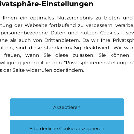
ivatsphäre-Einstellungen
MERCEDES-BENZ MOB
minoppen
MERCEDES-SWISS-IN
Media: 12,8"-OLED-Tou
Ihnen ein optimales Nutzererlebnis zu bieten und
MBUX
stung der Webseite fortlaufend zu verbessern, verarbe
Media: 2 USB-C-Schnitt
 personenbezogene Daten und nutzen Cookies - so
Media: Digitales Radio
ene als auch von Drittanbietern. Da wir Ihre Privatsp
Media: Kabelloses Lad
ätzen, sind diese standardmäßig deaktiviert. Wir wü
Media: Kommunikation
 freuen, wenn Sie diese zulassen. Sie können 
me connect Diensten
willigung jederzeit in den "Privatsphäreneinstellungen
Media: MBUX Premium
s der Seite widerrufen oder ändern.
Media: Smartphone-Int
ent)
Memory-Paket
Netz im Beifahrerfuss
PRE-SAFE Sicherheits
Akzeptieren
Paket: Park-Paket mit
Partikelfilter und Oxyd
Polster: Polster Leder
 Vorderachse
Erforderliche Cookies akzeptieren
Reifendruckverlust-W