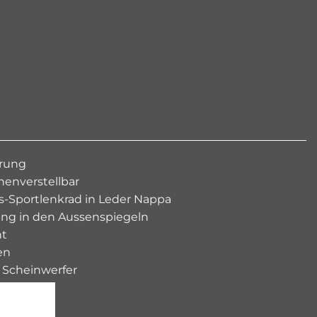
erung
henverstellbar
s-Sportlenkrad in Leder Nappa
ng in den Aussenspiegeln
ht
en
 Scheinwerfer
chte
OL