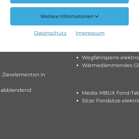
Räder: AMG 19"-Leicht
Scheibenwischer vorne 
ig
Weitere Informationen
Servolenkung geschwi
Sitze: EASY-ENTRY-Syst
Datenschutz
Impressum
Sitze: Vordersitze heizb
Steckdose 12-Volt- vor
Türen: Servoschliessun
Wegfahrsperre elektro
Wärmedämmendes Glas,
t Zierelementen in
h abblendend
Media: MBUX Fond-Tab
Sitze: Fondsitze elektri