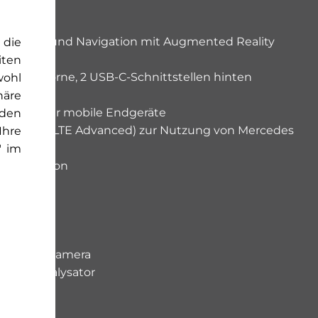
ILITÄT
TEGRAL
chscreen und Navigation mit Augmented Reality
 die
iten
stellen vorne, 2 USB-C-Schnittstellen hinten
wohl
 (DAB)
häre
esystem für mobile Endgeräte
rden
smodul (LTE Advanced) zur Nutzung von Mercedes
Ihre
" im
-Navigation
ergration
raum
system
 Rückfahrkamera
ationskatalysator
arnsystem