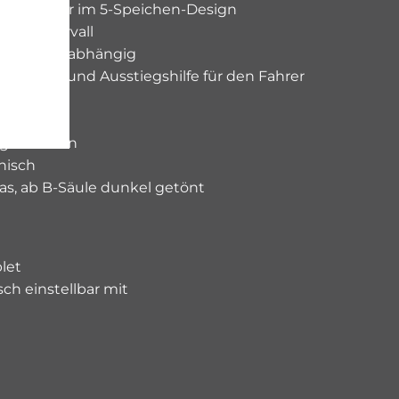
metallräder im 5-Speichen-Design
mit Intervall
ndigkeitsabhängig
em, Ein- und Ausstiegshilfe für den Fahrer
ar
ne
g für Türen
nisch
 ab B-Säule dunkel getönt
let
sch einstellbar mit