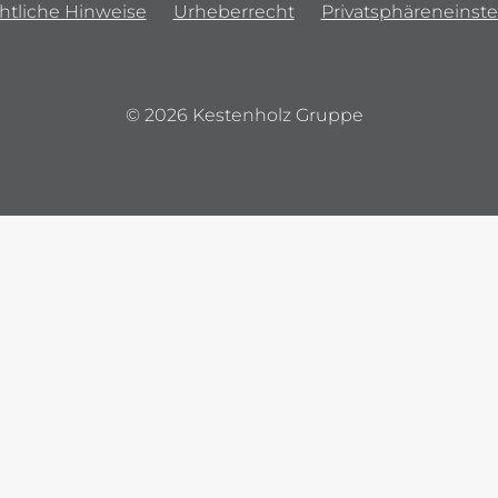
htliche Hinweise
Urheberrecht
Privatsphäreneinste
© 2026 Kestenholz Gruppe