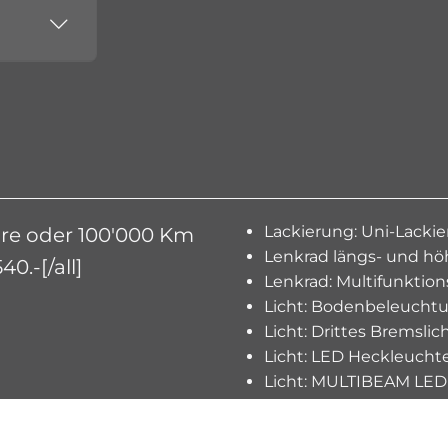
Lackierung: Uni-Lacki
ahre oder 100'000 Km
Lenkrad längs- und hö
0.-[/all]
Lenkrad: Multifunktion
Licht: Bodenbeleuchtu
Licht: Drittes Bremslic
Licht: LED Heckleucht
Licht: MULTIBEAM LED
Licht: Nebelschlussleu
MAGIC VISION CONTR