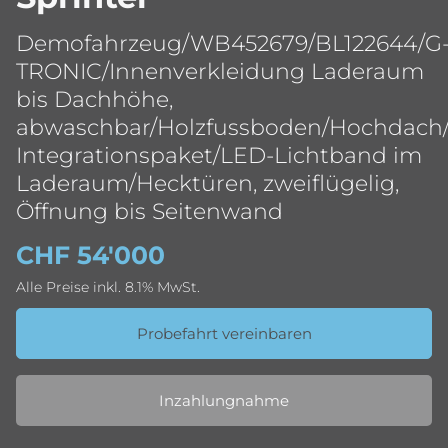
Demofahrzeug/WB452679/BL122644/G
TRONIC/Innenverkleidung Laderaum
bis Dachhöhe,
abwaschbar/Holzfussboden/Hochdach
Integrationspaket/LED-Lichtband im
Laderaum/Hecktüren, zweiflügelig,
Öffnung bis Seitenwand
CHF 54'000
Alle Preise inkl. 8.1% MwSt.
Probefahrt vereinbaren
Inzahlungnahme