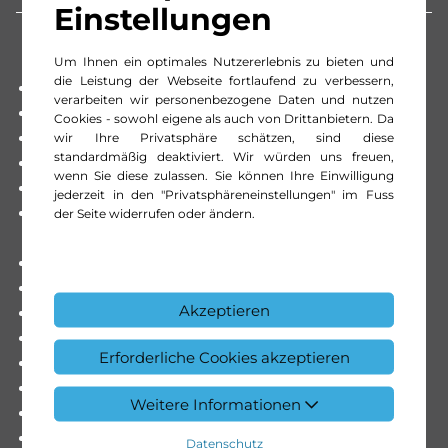
Einstellungen
Um Ihnen ein optimales Nutzererlebnis zu bieten und
die Leistung der Webseite fortlaufend zu verbessern,
Armlehne für Fahrersitz
verarbeiten wir personenbezogene Daten und nutzen
Assist: ATTENTION ASSIST
Cookies - sowohl eigene als auch von Drittanbietern. Da
Assist: Aktiver Bremssassistent
wir Ihre Privatsphäre schätzen, sind diese
standardmäßig deaktiviert. Wir würden uns freuen,
Assist: Aktiver Spurhalte-Assistent
wenn Sie diese zulassen. Sie können Ihre Einwilligung
Assist: Regensensor
jederzeit in den "Privatsphäreneinstellungen" im Fuss
Assist: Reifendrucküberwachung an VA u. HA,
der Seite widerrufen oder ändern.
drahtlos
Assist: Rückfahrkamera
Assist: Tempomat
Akzeptieren
Assist: Totwinkel-Assistent
Auftritt Hecktür
Erforderliche Cookies akzeptieren
Aussenspiegel elektrisch einklappbar
Cupholder vorne
Weitere Informationen
Einstieggriff an Ecksäule hinten rechts
Fahrwerk: Vorderachse mit erhöhter Traglast
Datenschutz