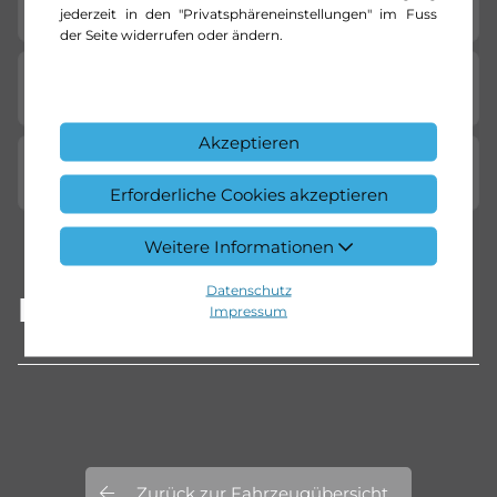
Fahrzeug-Merkmale
jederzeit in den "Privatsphäreneinstellungen" im Fuss
der Seite widerrufen oder ändern.
Garantieleistungen
Akzeptieren
Standort
Erforderliche Cookies akzeptieren
Weitere Informationen
Datenschutz
Beschreibung
Impressum
Zurück zur Fahrzeugübersicht