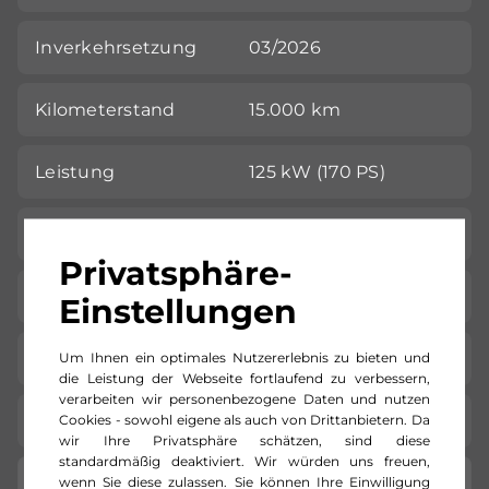
Inverkehrsetzung
03/2026
Kilometerstand
15.000 km
Leistung
125 kW (170 PS)
Farbe
white
Privatsphäre-
Getriebeart
Automatik-Getriebe
Einstellungen
Um Ihnen ein optimales Nutzererlebnis zu bieten und
Karosserie
LKW
die Leistung der Webseite fortlaufend zu verbessern,
verarbeiten wir personenbezogene Daten und nutzen
Cookies - sowohl eigene als auch von Drittanbietern. Da
Standort
NFZ Center Pratteln
wir Ihre Privatsphäre schätzen, sind diese
standardmäßig deaktiviert. Wir würden uns freuen,
wenn Sie diese zulassen. Sie können Ihre Einwilligung