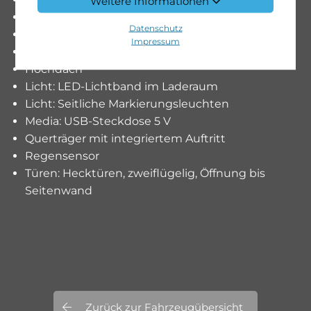
Weitere Informationen
Dekor: Verkleidung Rückwand
Datenschutz
Einstieggriff an Ecksäule hinten rechts
Impressum
Fahrwerk: Vorderachse mit erhöhter Traglast
Hochdach
Licht: LED-Lichtband im Laderaum
Licht: Seitliche Markierungsleuchten
Media: USB-Steckdose 5 V
Querträger mit integriertem Auftritt
Regensensor
Türen: Hecktüren, zweiflügelig, Öffnung bis
Seitenwand
Zurück zur Fahrzeugübersicht