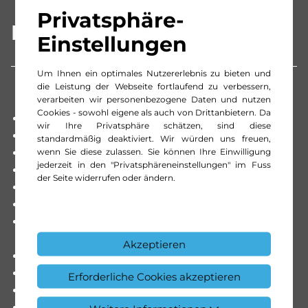
Privatsphäre-
Beschreibung
Einstellungen
Um Ihnen ein optimales Nutzererlebnis zu bieten und
die Leistung der Webseite fortlaufend zu verbessern,
verarbeiten wir personenbezogene Daten und nutzen
Cookies - sowohl eigene als auch von Drittanbietern. Da
Ablagefach unter Cockpit
wir Ihre Privatsphäre schätzen, sind diese
Airbag: Airbag Beifahrer
standardmäßig deaktiviert. Wir würden uns freuen,
wenn Sie diese zulassen. Sie können Ihre Einwilligung
Armlehne für Fahrersitz
jederzeit in den "Privatsphäreneinstellungen" im Fuss
Assist: ATTENTION ASSIST
der Seite widerrufen oder ändern.
Assist: Aktiver Bremssassistent
Assist: Aktiver Spurhalte-Assistent
Assist: Reifendrucküberwachung an VA u. HA,
drahtlos
Akzeptieren
Assist: Rückfahrkamera
Assist: Tempomat
Erforderliche Cookies akzeptieren
Assist: Totwinkel-Assistent
Aussenspiegel elektrisch einklappbar