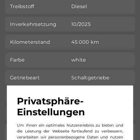
Treibstoff
Diesel
Inverkehrsetzung
10/2025
Kilometerstand
45.000 km
Farbe
white
Getriebeart
Schaltgetriebe
Karosserie
LKW
Privatsphäre-
Einstellungen
Standort
NFZ Center Pratteln
Um Ihnen ein optimales Nutzererlebnis zu bieten und
die Leistung der Webseite fortlaufend zu verbessern,
Detail-Ausstattung
verarbeiten wir personenbezogene Daten und nutzen