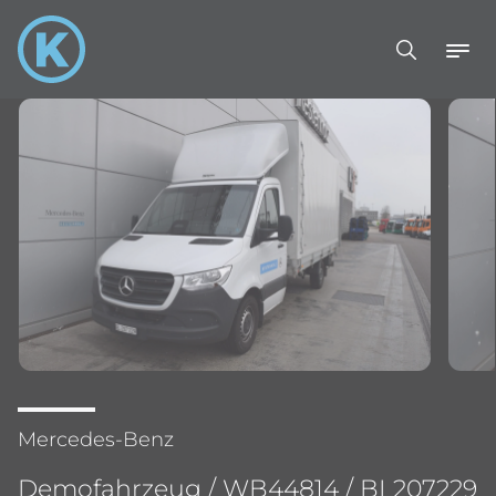
Mercedes-Benz
Demofahrzeug / WB44814 / BL207229