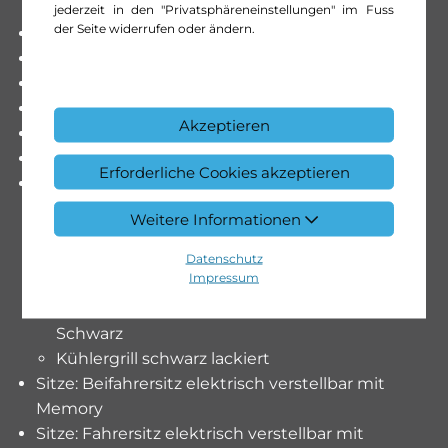
AMG Design
jederzeit in den "Privatsphäreneinstellungen" im Fuss
der Seite widerrufen oder ändern.
Lackierung: Metallic-Lackierung
Luftfederung AIRMATIC
Media: Navigation zu MBUX
Media: Smartphone Intergrationspaket
Akzeptieren
Mittelkonsole mit Rollo
Paket:Night-Paket
Erforderliche Cookies akzeptieren
AMG Frontstossfänger mit Zierelementen in
Schwarz
Weitere Informationen
Aussenspiegel schwarz hochglänzend lackiert
Bordkantenzierstab schwarz
Datenschutz
Impressum
Colorverglasung im Fond, Schwarzglas
Frontstossfänger mit Zierelementen in
Schwarz
Kühlergrill schwarz lackiert
Sitze: Beifahrersitz elektrisch verstellbar mit
Memory
Sitze: Fahrersitz elektrisch verstellbar mit