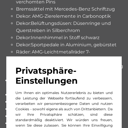
verchomten Pins
Bremssättel mit Mercedes-Benz Schriftzug
Dekor: AMG-Zierelemente in Carbonoptik
Dekor:Belüftungsdüsen: Düsenringe und
Querstreben in Silberchrom
Dekor:Innenhimmel in Stoff schwarz
Dekor:Sportpedale in Aluminium, gebürstet
Räder: AMG-Leichtmetallräder 7-
Doppelspeichen-Design 8,0x19J
Seitenschweller ohne Unterbodenverkleidung
Privatsphäre-
seitlich
Einstellungen
Assist: Abstandsregel-Tempomat DISTRONIC
PLUS
Um Ihnen ein optimales Nutzererlebnis zu bieten und
Assist: Aktiver Bremsassistent BAS PLUS
die Leistung der Webseite fortlaufend zu verbessern,
Assist: Totwinkel-Assistent
verarbeiten wir personenbezogene Daten und nutzen
Colorverglasung im Fond, Schwarzglas
Cookies - sowohl eigene als auch von Drittanbietern. Da
wir Ihre Privatsphäre schätzen, sind diese
Dekor:Innenhimmel in Stoff schwarz
standardmäßig deaktiviert. Wir würden uns freuen,
Fussmatten Velours für Fahrer- und Beifahrer
wenn Sie diese zulassen. Sie können Ihre Einwilligung