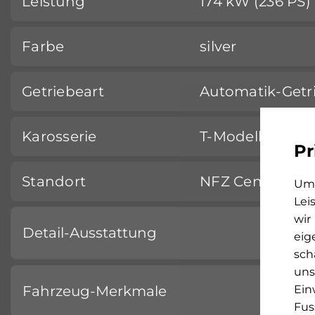
Leistung
174 kW (236 PS)
Farbe
silver
Getriebeart
Automatik-Getr
Karosserie
T-Modelle / Kom
Pr
Standort
NFZ Center Prat
Um 
Lei
wir
Detail-Ausstattung
eig
sch
uns
Ein
Fahrzeug-Merkmale
Fus