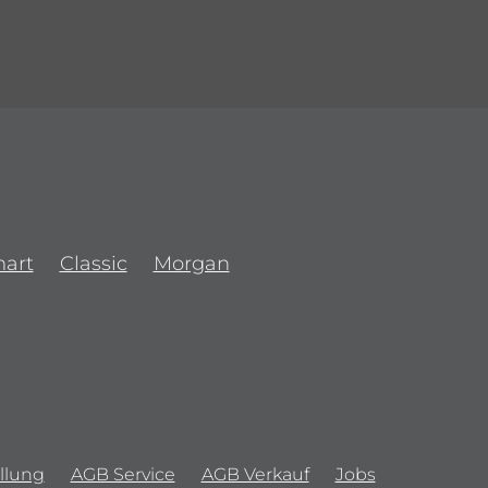
art
Classic
Morgan
llung
AGB Service
AGB Verkauf
Jobs