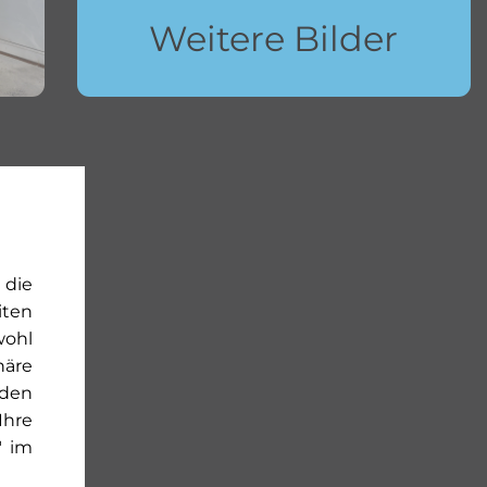
Weitere Bilder
 die
iten
wohl
häre
rden
Ihre
" im