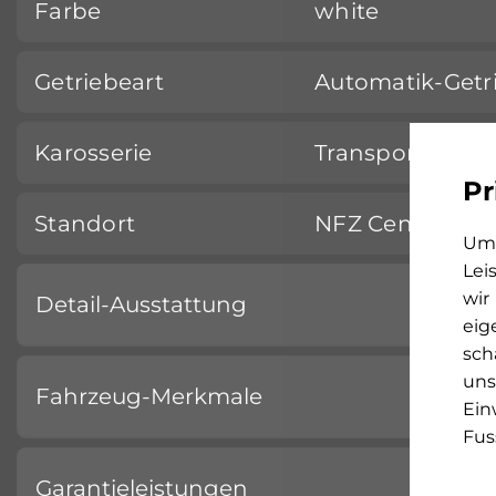
Farbe
white
Getriebeart
Automatik-Getr
Karosserie
Transporter
Pr
Standort
NFZ Center Prat
Um 
Lei
wir
Detail-Ausstattung
eig
sch
uns
Fahrzeug-Merkmale
Ein
Fus
Garantieleistungen