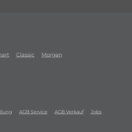
art
Classic
Morgan
llung
AGB Service
AGB Verkauf
Jobs