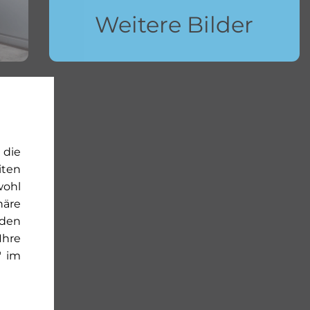
Weitere Bilder
 die
iten
wohl
häre
rden
Ihre
" im