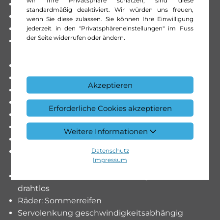
wir Ihre Privatsphäre schätzen, sind diese
Media: Vorrüstung Navigation
standardmäßig deaktiviert. Wir würden uns freuen,
Media: Vorrüstung Remote Services Plus
wenn Sie diese zulassen. Sie können Ihre Einwilligung
Modellpflege
jederzeit in den "Privatsphäreneinstellungen" im Fuss
der Seite widerrufen oder ändern.
Motor: OM 654 DE 20 LA 120 kW (163 PS)
3800/min
Nachtbeleuchtung Fond
Paket: Akustikpaket
Akzeptieren
Paket: Chrom Interieur-Paket
Paket: Park-Paket mit Rückfahrkamera
Erforderliche Cookies akzeptieren
Paket: Spiegel-Paket Vito
Polster: Stoff Caluma schwarz
Weitere Informationen
Räder: Bereifung 225/55 R17
Datenschutz
Räder: Leichtmetallräder 7 J x 17, 5-
Impressum
Doppelspeichen-Design
Räder: Reifendrucküberwachung an VA u. HA,
drahtlos
Räder: Sommerreifen
Servolenkung geschwindigkeitsabhängig