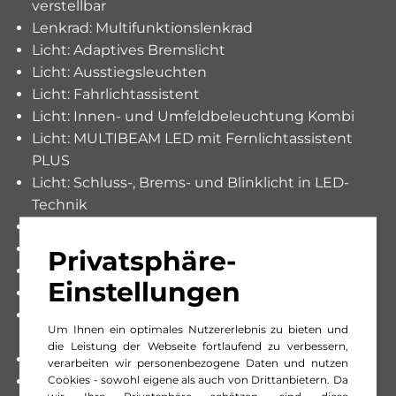
verstellbar
Lenkrad: Multifunktionslenkrad
Licht: Adaptives Bremslicht
Licht: Ausstiegsleuchten
Licht: Fahrlichtassistent
Licht: Innen- und Umfeldbeleuchtung Kombi
Licht: MULTIBEAM LED mit Fernlichtassistent
PLUS
Licht: Schluss-, Brems- und Blinklicht in LED-
Technik
Licht: Umfeldbeleuchtung Heckklappe
Media: 2-Wege-Lautsprecher vorn und hinten
Privatsphäre-
Media: Digitales Radio (DAB)
Einstellungen
Media: Kombiinstrument mit Farbdisplay
Media: Kommunikationsmodul (LTE) für digitale
Um Ihnen ein optimales Nutzererlebnis zu bieten und
Dienste
die Leistung der Webseite fortlaufend zu verbessern,
Media: MBUX Multimediasystem
verarbeiten wir personenbezogene Daten und nutzen
Cookies - sowohl eigene als auch von Drittanbietern. Da
Media: Smartphone-Integrationspaket