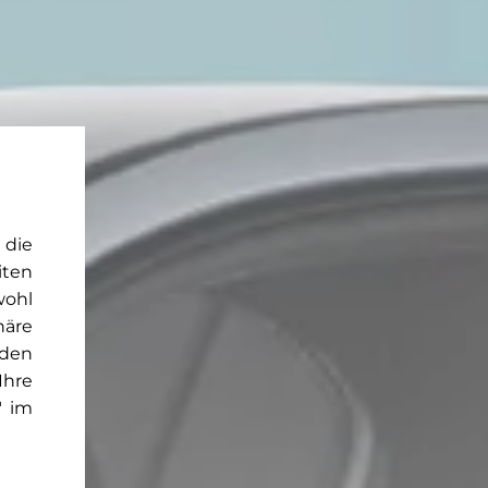
 die
iten
wohl
häre
rden
Ihre
" im