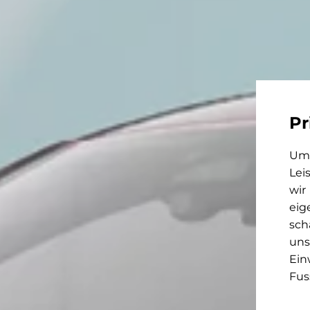
Pr
Um 
Lei
wir
eig
sch
uns
Ein
Fus