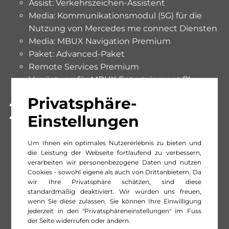
Assist: Verkehrszeichen-Assistent
Media: Kommunikationsmodul (5G) für die
Nutzung von Mercedes me connect Diensten
Media: MBUX Navigation Premium
Paket: Advanced-Paket
Remote Services Premium
Vorrüstung für MBUX Entertainment Plus
Warnweste für Fahrer
Privatsphäre-
Paket: Advanced-Paket
Einstellungen
Kraftstofftank 66 Liter
Licht: Adaptiver Fernlicht-Assistent
Um Ihnen ein optimales Nutzererlebnis zu bieten und
Media: Fahrerdisplay
die Leistung der Webseite fortlaufend zu verbessern,
Media: Kabelloses Ladesystem für mobile
verarbeiten wir personenbezogene Daten und nutzen
Endgeräte
Cookies - sowohl eigene als auch von Drittanbietern. Da
Media: Smartphone Integration
wir Ihre Privatsphäre schätzen, sind diese
standardmäßig deaktiviert. Wir würden uns freuen,
Media: Zentraldisplay
wenn Sie diese zulassen. Sie können Ihre Einwilligung
Paket: USBPaket
jederzeit in den "Privatsphäreneinstellungen" im Fuss
Sitze: Sitzheizung für Fahrer und Beifahrer
der Seite widerrufen oder ändern.