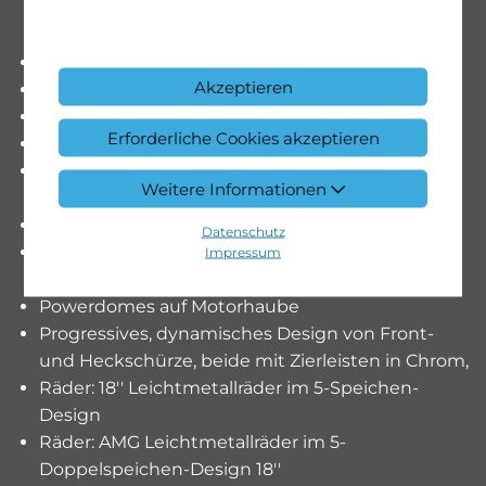
Sitze: Sitzlehnen im Fond klappbar
TIREFIT
Paket: Sitzkomfort-Paket
Akzeptieren
Sitze: 4-Wege-Lordosenstütze
Paket: Spiegel-Paket
Erforderliche Cookies akzeptieren
Passive Personenanwesenheitserinnerung
Polster: Ledernachbildung ARTICO/Mikrofaser
Weitere Informationen
MICROCUT
Polster: Polster Leder schwarz
Datenschutz
Polster: Polster Ledernachbildung ARTICO/Stoff
Impressum
Ljusdal schwarz
Powerdomes auf Motorhaube
Progressives, dynamisches Design von Front-
und Heckschürze, beide mit Zierleisten in Chrom,
Räder: 18'' Leichtmetallräder im 5-Speichen-
Design
Räder: AMG Leichtmetallräder im 5-
Doppelspeichen-Design 18''