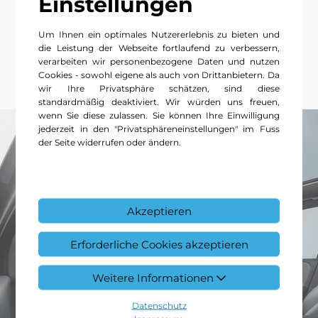
Einstellungen
neue Multifunktions-Sportlenkrad in Leder mit
verbesserter Bedienlogik, Komfortsitze mit
Um Ihnen ein optimales Nutzererlebnis zu bieten und
Polsterungen in neuen Farben sowie eine
die Leistung der Webseite fortlaufend zu verbessern,
erweiterte Auswahl an Zierelementen.
verarbeiten wir personenbezogene Daten und nutzen
Cookies - sowohl eigene als auch von Drittanbietern. Da
wir Ihre Privatsphäre schätzen, sind diese
standardmäßig deaktiviert. Wir würden uns freuen,
wenn Sie diese zulassen. Sie können Ihre Einwilligung
jederzeit in den "Privatsphäreneinstellungen" im Fuss
der Seite widerrufen oder ändern.
Akzeptieren
Erforderliche Cookies akzeptieren
Weitere Informationen
Datenschutz