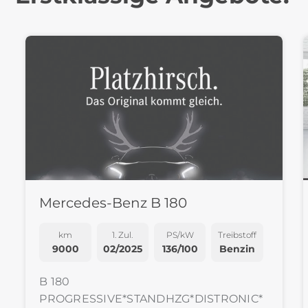
Mercedes-Benz B 180
km
1. Zul.
PS/kW
Treibstoff
9000
02/2025
136/100
Benzin
B 180
PROGRESSIVE*STANDHZG*DISTRONIC*