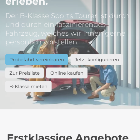
erleben.
Der B-Klasse Sports Tourer ist durch
und durch ein faszinierendes
Fahrzeug, welches wir Ihnen gerne
persönlich vorstellen.
Probefahrt vereinbaren
Jetzt konfigurieren
Zur Preisliste
Online kaufen
B-Klasse mieten
Erstklassige Angebote.