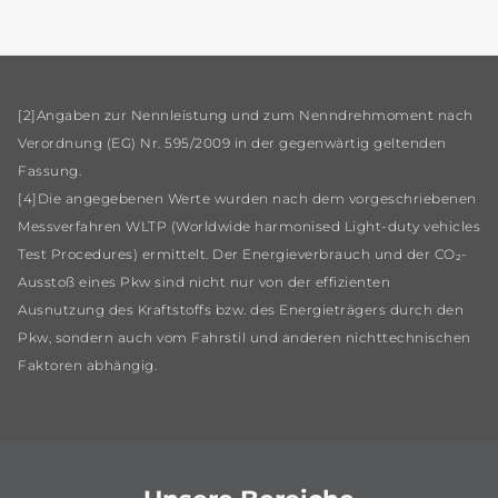
[2]Angaben zur Nennleistung und zum Nenndrehmoment nach
Verordnung (EG) Nr. 595/2009 in der gegenwärtig geltenden
Fassung.
[4]Die angegebenen Werte wurden nach dem vorgeschriebenen
Messverfahren WLTP (Worldwide harmonised Light-duty vehicles
Test Procedures) ermittelt. Der Energieverbrauch und der CO₂-
Ausstoß eines Pkw sind nicht nur von der effizienten
Ausnutzung des Kraftstoffs bzw. des Energieträgers durch den
Pkw, sondern auch vom Fahrstil und anderen nichttechnischen
Faktoren abhängig.