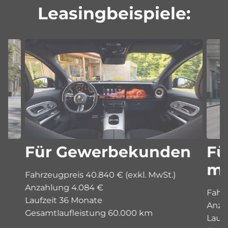
Leasingbeispiele:
Für Gewerbekunden
Fü
mi
Fahrzeugpreis 40.840 € (exkl. MwSt.)
Anzahlung 4.084 €
Fahrz
Laufzeit 36 Monate
Anza
Gesamtlaufleistung 60.000 km
Lauf