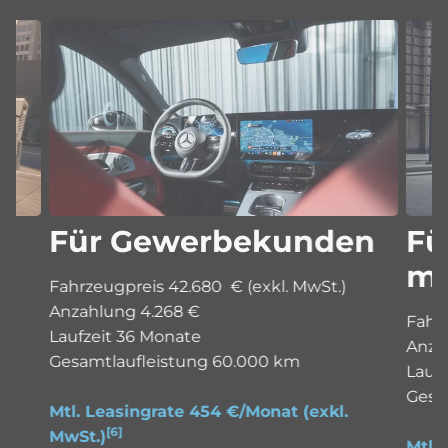
Für Gewerbekunden
Fü
mi
Fahrzeugpreis 42.680 € (exkl. MwSt.)
Anzahlung 4.268 €
Fahrz
Laufzeit 36 Monate
Anza
Gesamtlaufleistung 60.000 km
Lauf
Gesa
Mtl. Leasingrate 454 €/Monat
(exkl.
[6]
MwSt.)
Mtl.