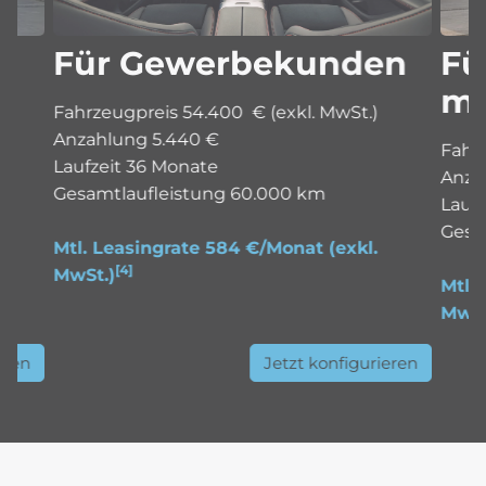
Für Gewerbekunden
Fü
mi
Fahrzeugpreis 54.400 € (exkl. MwSt.)
Anzahlung 5.440 €
Fahrz
Laufzeit 36 Monate
Anza
Gesamtlaufleistung 60.000 km
Lauf
Gesa
Mtl. Leasingrate 584 €/Monat
(exkl.
[4]
MwSt.)
Mtl.
MwSt
eren
Jetzt konfigurieren