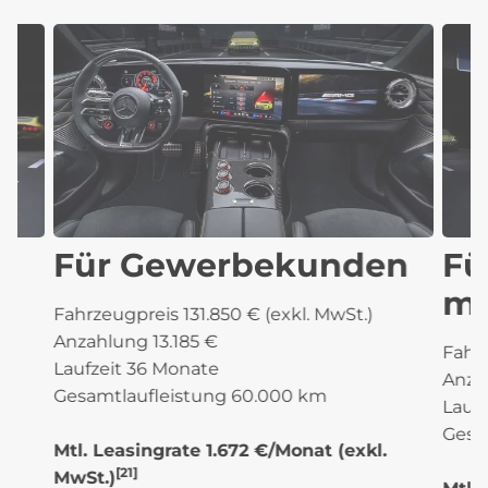
Für Gewerbekunden
Fü
mi
Fahrzeugpreis 131.850 € (exkl. MwSt.)
Anzahlung 13.185 €
Fahrz
Laufzeit 36 Monate
Anza
Gesamtlaufleistung 60.000 km
Lauf
Gesa
Mtl. Leasingrate 1.672 €/Monat
(exkl.
[21]
MwSt.)