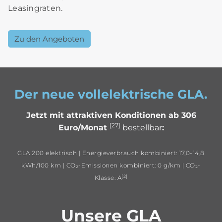
Leasingraten.
Zu den Angeboten
Der neue vollelektrische GLA.
Jetzt mit attraktiven Konditionen ab 306
[27]
Euro/Monat
bestellbar
:
GLA 200 elektrisch | Energieverbrauch kombiniert: 17,0-14,8
kWh/100 km | CO₂-Emissionen kombiniert: 0 g/km | CO₂-
[2]
Klasse: A
Unsere GLA