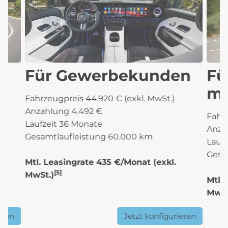
Für Gewerbekunden
Fü
mi
Fahrzeugpreis 44.920 € (exkl. MwSt.)
Anzahlung 4.492 €
Fahrz
Laufzeit 36 Monate
Anza
Gesamtlaufleistung 60.000 km
Lauf
Gesa
Mtl. Leasingrate 435 €/Monat
(exkl.
[5]
MwSt.)
Mtl.
MwSt
eren
Jetzt konfigurieren