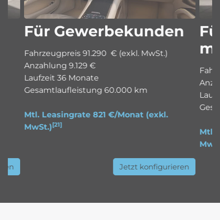
Für Gewerbekunden
Fü
mi
Fahrzeugpreis 91.290 € (exkl. MwSt.)
Anzahlung 9.129 €
Fahrz
Laufzeit 36 Monate
Anza
Gesamtlaufleistung 60.000 km
Lauf
Gesa
Mtl. Leasingrate 821 €/Monat
(exkl.
[21]
MwSt.)
Mtl.
MwSt
eren
Jetzt konfigurieren