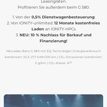
Leasingraten.
Profitieren Sie außerdem beim G 580:
1. Von der
0,5% Dienstwagenbesteuerung
2. Von IONITY-unlimited:
12 Monate kostenfreies
Laden
an IONITY-HPCs
3.
NEU: 10 % Nachlass für Barkauf und
Finanzierung!
Mercedes-Benz G 580 mit EQ-Technologie | Energieverbrauch
kombiniert: 30,3-27,7 kWh/100 km | CO₂-Emissionen kombiniert:
[2]
0 g/km | CO₂-Klasse: A