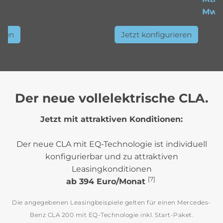
MwSt
eren
Jetzt konfigurieren
Der neue vollelektrische CLA.
Jetzt mit attraktiven Konditionen:
Der neue CLA mit EQ-Technologie ist individuell
konfigurierbar und zu attraktiven
Leasingkonditionen
[7]
ab 394 Euro/Monat
Die angegebenen Leasingbeispiele gelten für einen Mercedes-
Benz CLA 200 mit EQ-Technologie inkl. Start-Paket.