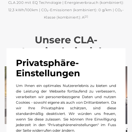
CLA 200 mit EQ Technologie | Energieverbrauch (kombiniert):
12,3 kWh/100km | CO₂-Emissionen (kombiniert): 0 g/km | CO₂-
[2]
Klasse (kombiniert): A
Unsere CLA-
Leasingbeispiele:
Privatsphäre-
Einstellungen
Um Ihnen ein optimales Nutzererlebnis zu bieten und
die Leistung der Webseite fortlaufend zu verbessern,
verarbeiten wir personenbezogene Daten und nutzen
Cookies - sowohl eigene als auch von Drittanbietern. Da
wir Ihre Privatsphäre schätzen, sind diese
standardmäßig deaktiviert. Wir würden uns freuen,
wenn Sie diese zulassen. Sie können Ihre Einwilligung
jederzeit in den "Privatsphäreneinstellungen" im Fuss
Für Gewerbekunden
Fü
der Seite widerrufen oder ändern.