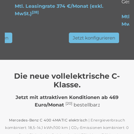
Gesa
Mtl. Leasingrate 374 €/Monat
(exkl.
[28]
MwSt.)
Mtl.
MwSt
eren
Jetzt konfigurieren
Die neue vollelektrische C-
Klasse.
Jetzt mit attraktiven Konditionen ab 469
[20]
Euro/Monat
bestellbar.
:
Mercedes‑Benz C 400 4MATIC elektrisch
| Energieverbrauch
kombiniert: 18,5–14,1 kWh/100 km | CO₂‑Emissionen kombiniert: 0