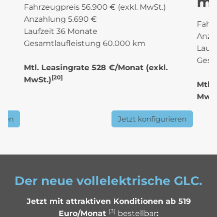
mi
Fahrzeugpreis 56.900 € (exkl. MwSt.)
Anzahlung 5.690 €
Fahrz
Laufzeit 36 Monate
Anza
Gesamtlaufleistung 60.000 km
Lauf
Gesa
Mtl. Leasingrate 528 €/Monat
(exkl.
[20]
MwSt.)
Mtl.
MwSt
eren
Jetzt konfigurieren
Der neue vollelektrische GLC.
Jetzt mit attraktiven Konditionen ab 519
[3]
Euro/Monat
bestellbar
: