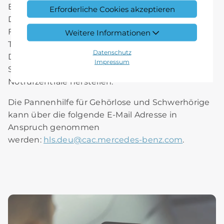
Ebenso können Sie über die
SOS-Taste
in der
Erforderliche Cookies akzeptieren
Dachbedieneinheit Ihres Fahrzeugs oder per
Fingertipp über die Mercedes me Taste im
Weitere Informationen
Telefonbuch Ihres Fahrzeugs oder in der
Datenschutz
Dachbedienheinheit umgehend eine
Impressum
Sprachverbindung mit der Mercedes-Benz
Notrufzentrale herstellen.
Die Pannenhilfe für Gehörlose und Schwerhörige
kann über die folgende E-Mail Adresse in
Anspruch genommen
werden:
hls.deu
@
cac.mercedes-benz.com
.