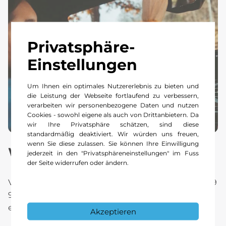
Privatsphäre-
Einstellungen
Um Ihnen ein optimales Nutzererlebnis zu bieten und
die Leistung der Webseite fortlaufend zu verbessern,
verarbeiten wir personenbezogene Daten und nutzen
Cookies - sowohl eigene als auch von Drittanbietern. Da
wir Ihre Privatsphäre schätzen, sind diese
standardmäßig deaktiviert. Wir würden uns freuen,
wenn Sie diese zulassen. Sie können Ihre Einwilligung
Wie Sie Hilfe anfordern.
jederzeit in den "Privatsphäreneinstellungen" im Fuss
der Seite widerrufen oder ändern.
Via
Service Hotline
+49 69 95 30 74 16 oder +49 69
95 30 72 77 ist die Pannenhilfe rund um die Uhr
erreichbar.
Akzeptieren