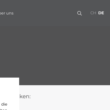
CH
DE
er uns
ere Marken:
 die