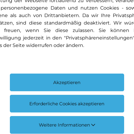
stung der Webseite fortlaufend zu verbessern, verarbe
 personenbezogene Daten und nutzen Cookies - so
ene als auch von Drittanbietern. Da wir Ihre Privatsp
ätzen, sind diese standardmäßig deaktiviert. Wir wü
 freuen, wenn Sie diese zulassen. Sie können 
willigung jederzeit in den "Privatsphäreneinstellungen
s der Seite widerrufen oder ändern.
Classic & Sportcars
Mo
Akzeptieren
Erforderliche Cookies akzeptieren
Weitere Informationen
Unsere Bereiche