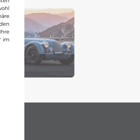
iten
wohl
häre
rden
Ihre
" im
rgan