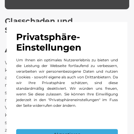
Glasschaden und
Steinschlagreparatur.
Privatsphäre-
Einstellungen
Auf einen Sprung zu uns.
Um Ihnen ein optimales Nutzererlebnis zu bieten und
Wenn der Vordermann einen Stein aufwirbelt,
die Leistung der Webseite fortlaufend zu verbessern,
kann auch der wendigste Wagen nicht
verarbeiten wir personenbezogene Daten und nutzen
Cookies - sowohl eigene als auch von Drittanbietern. Da
ausweichen: Glasbruch an der Frontscheibe ist
wir Ihre Privatsphäre schätzen, sind diese
mit Abstand der häufigste Kaskoschaden. Es ist
standardmäßig deaktiviert. Wir würden uns freuen,
schnell passiert, aber auch schnell wieder
wenn Sie diese zulassen. Sie können Ihre Einwilligung
jederzeit in den "Privatsphäreneinstellungen" im Fuss
repariert. In der Regel übernimmt Ihre
der Seite widerrufen oder ändern.
Versicherung die Kosten der Scheibenkorrektur.
Kleinere Glasschäden können wir in der Regel oft
sofort beheben, ohne die Frontscheibe komplett
zu tauschen.