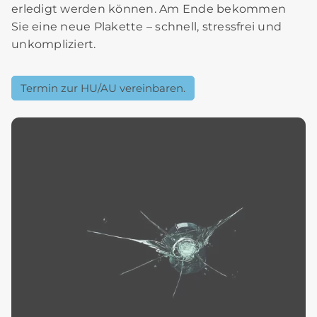
erledigt werden können. Am Ende bekommen
Sie eine neue Plakette – schnell, stressfrei und
unkompliziert.
Termin zur HU/AU vereinbaren.