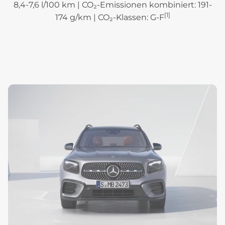
8,4-7,6 l/100 km | CO₂-Emissionen kombiniert: 191-
[1]
174 g/km | CO₂-Klassen: G-F