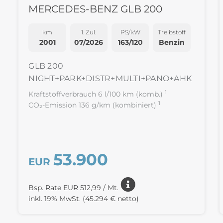
MERCEDES-BENZ GLB 200
km
1. Zul.
PS/kW
Treibstoff
2001
07/2026
163/120
Benzin
GLB 200
NIGHT+PARK+DISTR+MULTI+PANO+AHK
1
Kraftstoffverbrauch 6 l/100 km (komb.)
1
CO₂-Emission 136 g/km (kombiniert)
53.900
EUR
Bsp. Rate EUR 512,99 / Mt.
inkl. 19% MwSt.
(45.294 € netto)