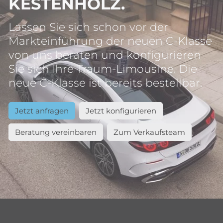
KESTENHOLZ.
Lassen Sie sich schon vor der
Markteinführung der neuen C-Klasse
von uns beraten und konfigurieren
Sie sich Ihre Traum-Limousine. Die
neue C-Klasse ist bereits bestellbar.
Jetzt anfragen
Jetzt konfigurieren
Beratung vereinbaren
Zum Verkaufsteam