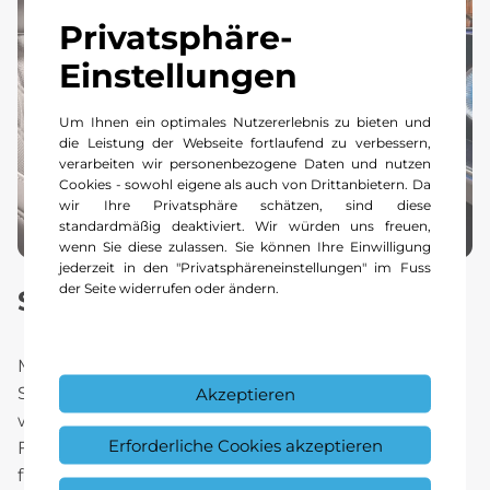
Privatsphäre-
Einstellungen
Um Ihnen ein optimales Nutzererlebnis zu bieten und
die Leistung der Webseite fortlaufend zu verbessern,
verarbeiten wir personenbezogene Daten und nutzen
Cookies - sowohl eigene als auch von Drittanbietern. Da
wir Ihre Privatsphäre schätzen, sind diese
standardmäßig deaktiviert. Wir würden uns freuen,
wenn Sie diese zulassen. Sie können Ihre Einwilligung
jederzeit in den "Privatsphäreneinstellungen" im Fuss
der Seite widerrufen oder ändern.
Sicherheit, die mitdenkt.
Modernste Assistenzsysteme, ein umfangreiches
Sicherheitskonzept und innovative Funktionen
Akzeptieren
wie
PRE‑SAFE®
sorgen dafür, dass sich
Erforderliche Cookies akzeptieren
Fahrerinnen und Fahrer jederzeit gut geschützt
fühlen.