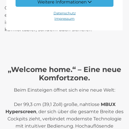
Weitere Informationen
Optional ermöglicht
MB.DRIVE ASSIST PRO
ein
Datenschutz
entspanntes Punkt‑zu‑Punkt‑Fahrerlebnis, selbst
Impressum
im dichten Verkehr. So wird jede Fahrt nicht nur
komfortabler, sondern auch sicherer.
„Welcome home.“ – Eine neue
Komfortzone.
Beim Einsteigen öffnet sich eine neue Welt:
Der 99,3 cm (39,1 Zoll) große, nahtlose
MBUX
Hyperscreen
, der sich über die gesamte Breite des
Cockpits zieht, verbindet modernste Technologie
mit intuitiver Bedienung. Hochauflösende