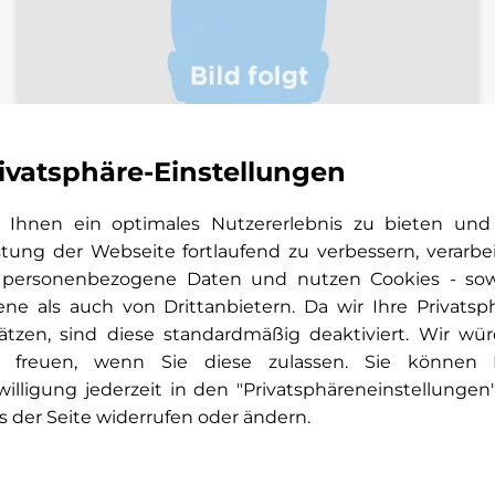
ivatsphäre-Einstellungen
Ihnen ein optimales Nutzererlebnis zu bieten und
stung der Webseite fortlaufend zu verbessern, verarbe
Yasin Aslan
 personenbezogene Daten und nutzen Cookies - so
ene als auch von Drittanbietern. Da wir Ihre Privatsp
Serviceassistent Pkw | Center Wiesloch
ätzen, sind diese standardmäßig deaktiviert. Wir wü
+49 6222 93 30
 freuen, wenn Sie diese zulassen. Sie können 
willigung jederzeit in den "Privatsphäreneinstellungen
E-Mail schreiben
s der Seite widerrufen oder ändern.