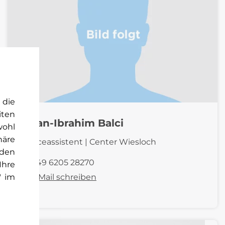
 die
iten
Alisan-Ibrahim Balci
wohl
häre
Serviceassistent | Center Wiesloch
rden
+49 6205 28270
Ihre
" im
E-Mail schreiben