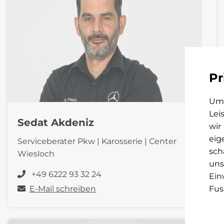
Pr
Um 
Lei
Sedat Akdeniz
wir
eig
Serviceberater Pkw | Karosserie | Center
sch
Wiesloch
uns
+49 6222 93 32 24
Ein
Fus
E-Mail schreiben